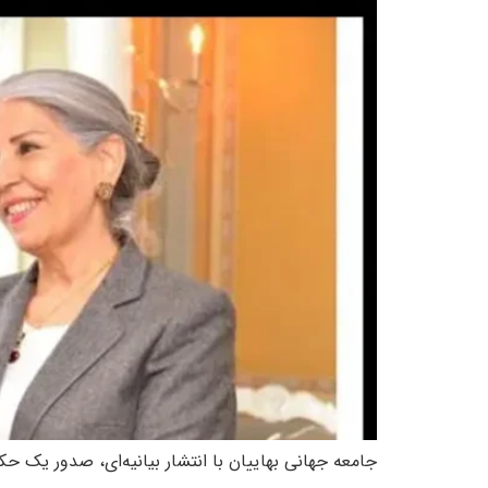
جامعه جهانی بهاییان با انتشار بیانیه‌ای، صدور یک حکم زندان ۱۰ ساله دیگر برای «مهوش ثابت» و «فریبا کمال آبادی»، را