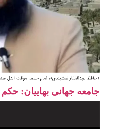
«حافظ عبدالغفار نقشبندی»، امام جمعه موقت اهل سنت
جامعه جهانی بهاییان: حکم 