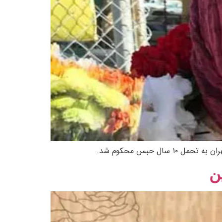
ل حبس محکوم شد.
ن