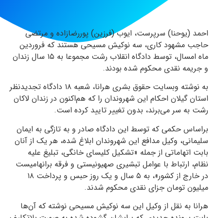
احمد (یوحنا) سرپرست، ایوب (فرزین) پوررضازاده و مرتضی
حاجب مشهود کاری، سه نوکیش مسیحی هستند که فروردین
ماه امسال، توسط دادگاه انقلاب رشت مجموعا به ۱۵ سال زندان
و جریمه نقدی محکوم شده بودند.
به نوشته وبسایت حقوق بشری هرانا، شعبه ۱۸ دادگاه تجدیدنظر
استان گیلان احکام این شهروندان را که هم‌اکنون در زندان لاکان
رشت به سر می‌برند، بدون تغییر تایید کرده است.
براساس حکمی که توسط این دادگاه صادر و به تازگی به ایمان
سلیمانی، وکیل مدافع این شهروندان ابلاغ شده، هر یک از آنان
بابت اتهاماتی از جمله «تشکیل کلیسای خانگی، تبلیغ علیه
نظام، ارتباط با عوامل تبشیری صهیونیستی و فرقه برانهامیست
در خارج از کشور»، به ۵ سال و یک روز حبس و پرداخت ۱۸
میلیون تومان جزای نقدی محکوم شدند.
هرانا به نقل از وکیل این سه نوکیش مسیحی نوشته که آن‌ها
بابت پرونده جدیدی که برایشان گشوده شده به صورت بلاتکلیف