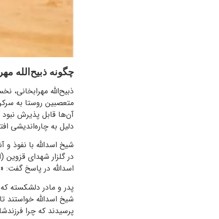
چگونه ذبیح‌الله م
ذبیح‌الله مهرابخانی، نخ
متعصبین روستا به سرکردگ
آن‌ها قابل پذیرش نبود 
دلیل به چاره‌اندیشی افتا
شیخ اسدالله با نفوذ و آ
در گلزار شهدای قزوین (ا
اسدالله در پاسخ گفت: 
پدر و مادر دلشکسته که 
شیخ اسدالله خواستند تا
پرسیدند که چرا فرزندش