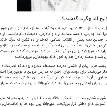
بیح‌الله چگونه گذشت؟
ذبیح‌الله مهرابخانی در اول خرداد سال ۱۳۴۱ در روستای «نصرت‌آباد بایه» از توابع 
دنیا آمد. پدرش، «احمد مهرابخانی» و مادرش، «مبعث» نام داشتند. آن‌ها
ند. چندین دهه پیش از انقلاب اسلامی، کدخدای ده ککین که بزرگ خاندا
ثر مهرابخانی‌ها به آیین بهایی ایمان آوردند. احمد و مبعث پس از ازدو
ایه که هیچ فرد بهایی در آن زندگی نمی‌کرد، مهاجرت کردند. در نصرت‌آ
 شد و مبعث (مادر) هم به امور خانه وبچه‌داری می‌پرداخت.
روستاهای ایران از داشتن مدرسه متوسطه محروم بودند که نصرت‌آباد 
ار می‌رفتند. برای روستاییان، رفتن به مدارس قزوین یا بویین‌زهرا اح
ری از آن‌ها از عهده انجامش بر نمی‌آمدند. این مشکل موجب شد تا ذب
ز پایان ابتدایی تحصیل را رها کرد. ذبیح‌الله تا پیش از خدمت سربازی
 و شور و شادی بود. او از کودکی علاقه به حفظ کردن ادعیه و مناجات‌ها
د تشویق خانواده‌اش قرار می‌گرفت. ذبیح‌الله بین بچه ها به امانت‌داری 