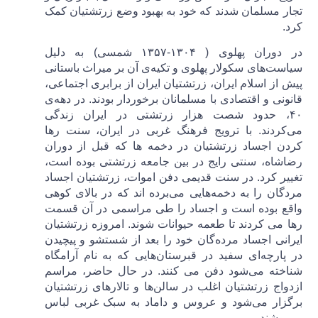
تجار مسلمان شدند که خود به بهبود وضع زرتشتیان کمک
کرد.
در دوران پهلوی ( ۱۳۰۴-۱۳۵۷ شمسی) به دلیل
سیاست‌های سکولار پهلوی و تکیه‌ی آن بر میراث باستانی
پیش از اسلام ایران، زرتشتیان ایران از برابری اجتماعی،
قانونی و اقتصادی با مسلمانان برخوردار بودند. در دهه‌ی
۴۰، حدود شصت هزار زرتشتی در ایران زندگی
می‌کردند. با ترویج فرهنگ غربی در ایران، سنت رها
کردن اجساد زرتشتیان در دخمه ها که قبل از دوران
رضاشاه، سنتی رایج در بین جامعه زرتشتی بوده است،
تغییر کرد. در سنت قدیمی دفن اموات، زرتشتیان اجساد
مردگان را به دخمه‌هایی می‌برده اند که در بالای کوهی
واقع بوده است و اجساد را طی مراسمی در آن قسمت
رها می کردند تا طعمه حیوانات شوند. امروزه زرتشتیان
ایرانی اجساد مرده‌گان خود را بعد از شستشو و پیچیدن
در پارچه‌ای سفید در قبرستان‌هایی که به نام آرامگاه
شناخته می‌شود دفن می کنند. در حال حاضر، مراسم
ازدواج‌ زرتشتیان اغلب در سالن‌ها و تالارهای زرتشتیان
برگزار می‌شود و عروس و داماد به سبک غربی لباس
می‌پوشند.