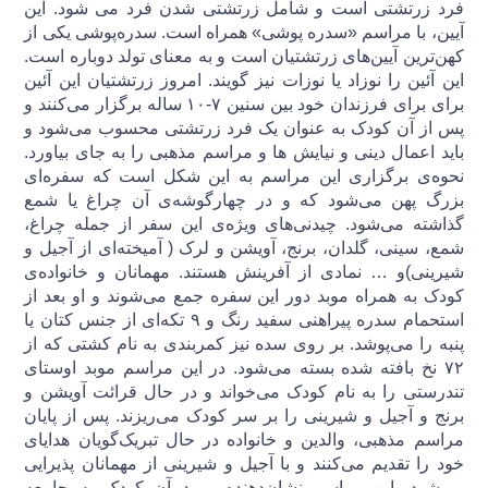
فرد زرتشتی است و شامل زرتشتی شدن فرد می شود. این
آیین، با مراسم «سدره پوشی» همراه است. سدره‌پوشی یکی از
کهن‌ترین آیین‌های زرتشتیان است و به معنای تولد دوباره است.
این آئین را نوزاد یا نوزات نیز گویند. امروز زرتشتیان این آئین
برای برای فرزندان خود بین سنین ۷-۱۰ ساله برگزار می‌کنند و
پس از آن کودک به عنوان یک فرد زرتشتی محسوب می‌شود و
باید اعمال دینی و نیایش ها و مراسم مذهبی را به جای بیاورد.
نحوه‌ی برگزاری این مراسم به این شکل است که سفره‌ای
بزرگ پهن می‌شود که و در چهارگوشه‌ی آن چراغ یا شمع
گذاشته می‌شود. چیدنی‌های ویژه‌ی این سفر از جمله چراغ،
شمع، سینی، گلدان، برنج، آویشن و لرک ( آمیخته‌ای از آجیل و
شیرینی)و … نمادی از آفرینش هستند. مهمانان و خانواده‌ی
کودک به همراه موبد دور این سفره جمع می‌شوند و او بعد از
استحمام سدره پیراهنی سفید رنگ و ۹ تکه‌ای از جنس کتان یا
پنبه را می‌پوشد. بر روی سده نیز کمربندی به نام کشتی که از
۷۲ نخ بافته شده بسته می‌شود. در این مراسم موبد اوستای
تندرستی را به نام کودک می‌خواند و در حال قرائت آویشن و
برنج و آجیل و شیرینی را بر سر کودک می‌ریزند. پس از پایان
مراسم مذهبی، والدین و خانواده در حال تبریک‌گویان هدایای
خود را تقدیم می‌کنند و با آجیل و شیرینی از مهمانان پذیرایی
می‌شود. این مراسم نشان‌دهنده ورود آن کودک به جامعه