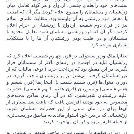
سنت‌های خود رابطه‌ی جنسی، ازدواج و هر گونه تعامل میان
زرتشتیان و مسلمانان را ممنوع اعلام کردند مگر آن که امنیت
یا معاش فرد زرتشتی به آن وابسته بود. متقابلا، علمای اسلام
نیز در قرن دوم شمسی ازدواج با زرتشتیان را حرام اعلام
کردند مگر آن که فرد زرتشتی مسلمان شود. تعامل محدود با
مسلمانان و در اقلیت بودن زرتشتیان آن ها را با مشکلات
بسیاری مواجه کرد.
نظام‌الملک وزیر سلجوقی در قرن چهارم شمسی اعلام کرد که
زرتشتیان نباید در اجتماع در رتبه‌ای بالاتر از مسلمانان قرار
بگیرند. در این مقطع بود که پرداخت جزیه ( نوعی مالیات که از
غیرمسلمانان گرفته می‌شد) نیز بر زرتشتیان واجب گردید. در
دوران مغول‌ها (قرن ششم شمسی)، ایلخان‌ها (قرن ششم و
هفتم شمسی) و تیموریان (قرن هفتم تا نهم شمسی) خشونت
علیه زرتشتیان شهرنشین، که در آن زمان ساکن محله‌های
مخصوص به خود بودند، افزایش یافت که باعث شد بسیاری از
آن‌ها برای در امان ماندن از این خطرات مسلمان شوند.
زرتشتیانی که بر دین خود استوار ماندند به مناطق دوردست‌تری
از جمله فارس، یزد و کرمان مهاجرت کردند.
در دوران صفویه با رسمی شدن مذهب شیعه، زرتشتیان به