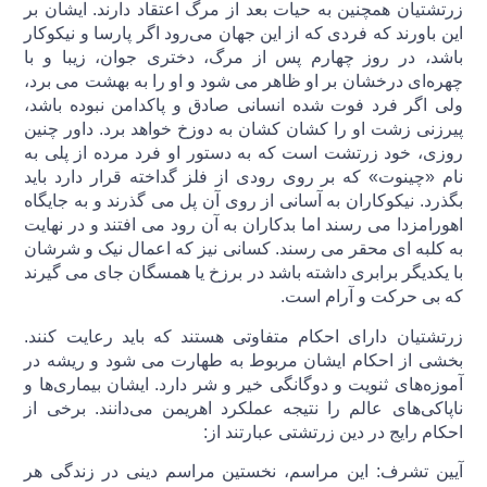
زرتشتیان همچنین به حیات بعد از مرگ اعتقاد دارند. ایشان بر
این باورند که فردی که از این جهان می‌رود اگر پارسا و نیکوکار
باشد، در روز چهارم پس از مرگ، دختری جوان، زیبا و با
چهره‌ای درخشان بر او ظاهر می شود و او را به بهشت می برد،
ولی اگر فرد فوت شده انسانی صادق و پاکدامن نبوده باشد،
پیرزنی زشت او را کشان کشان به دوزخ خواهد برد. داور چنین
روزی، خود زرتشت است که به دستور او فرد مرده از پلی به
نام «چینوت» که بر روی رودی از فلز گداخته قرار دارد باید
بگذرد. نیکوکاران به آسانی از روی آن پل می گذرند و به جایگاه
اهورامزدا می رسند اما بدکاران به آن رود می افتند و در نهایت
به کلبه ای محقر می رسند. کسانی نیز که اعمال نیک و شرشان
با یکدیگر برابری داشته باشد در برزخ یا همسگان جای می گیرند
که بی حرکت و آرام است.
زرتشتیان دارای احکام متفاوتی هستند که باید رعایت کنند.
بخشی از احکام ایشان مربوط به طهارت می شود و ریشه در
آموزه‌های ثنویت و دوگانگی خیر و شر دارد. ایشان بیماری‌ها و
ناپاکی‌های عالم را نتیجه عملکرد اهریمن می‌دانند. برخی از
احکام رایج در دین زرتشتی عبارتند از:
آیین تشرف: این مراسم، نخستین مراسم دینی در زندگی هر