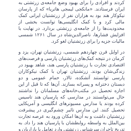
کردند و افرادی را برای بهبود وضع جامعه‌ی زرتشتی به
ایران فرستادند. «مانکجی لیمجی هاتریا» که از پارسان
نیکوکار هند بود به هزاران نفر از زرتشتیان ایرانی کمک
مالی کرد و با کمک انگلیسی‌ها توانست بخشی از
محدودیت‌ها را از جامعه‌ی زرتشتی بردارد. در نهایت با
افزایش فشارها، ناصرالدین‌شاه در سال ۱۲۶۱ شمسی
مالیات جزیه را برای زرتشتیان لغو کرد.
در اوایل قرن چهاردهم شمسی، زرتشتیان تهران، یزد و
کرمان در نتیجه کمک‌های زرتشتیان پارسی و فرصت‌های
اقتصادی تجارت با زرتشتیان پارسی هند، شاهد بهبود در
زندگی‌شان بودند. زرتشتیان تهران با کمک نیکوکاران
پارسی توانستند آتشکده‌، تالار، حمام عمومی و دو
دبستان دخترانه و پسرانه بسازند. آن‌ها که تا قبل از این
اجازه تحصیل در مکتب‌خانه‌های مسلمانان را نداشتند
حال می‌توانستند در مدارسی که پارسیان هند تاسیس
کرده بودند یا مدارس مسیونرهای انگلیسی و آمریکایی
تحصیل کنند. این مدارس تاثیر چشم‌گیری در پیشرفت
زرتشتیان داشت و به آن‌ها امکان ورود به عرصه تجارت
بین‌الملل به واسطه روابطشان با پارسیان هند را داد. به
تدریج تاجران سرشناس زرتشتی وارد تعامل با بازاریان و