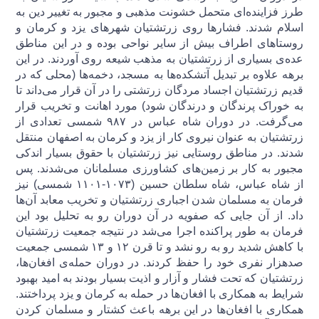
طرز فزاینده‌ای متحمل خشونت مذهبی و مجبور به تغییر دین به
اسلام شدند. فشارها روی زرتشتیان شهرهای یزد و کرمان و
روستاهای اطراف بیش از سایر نواحی بوده و در این مناطق
عده‌ی بسیاری از زرتشتیان به مذهب شیعه روی آوردند. در این
برهه علاوه بر تبدیل آتشکده‌ها به مسجد، دخمه‌ها (محلی که در
قدیم زرتشتیان اجساد مردگان زرتشتی را در آن قرار می‌داند تا
به خوراک پرندگان و درندگان شود) مورد اهانت و تخریب قرار
می‌گرفت. در دوران شاه عباس در ۹۸۷ شمسی تعدادی از
زرتشتیان به عنوان نیروی کار از یزد و کرمان به اصفهان منتقل
شدند. در مناطق روستایی نیز زرتشتیان با حقوق بسیار اندکی
مجبور به کار بر زمین‌های کشاورزی مسلمانان می‌شدند. پس
از شاه عباس، شاه سلطان حسین (۱۰۷۳-۱۱۰۱ شمسی) نیز
فرمان به مسلمان شدن اجباری زرتشتیان و تخریب معابد آن‌ها
داد. از آن جایی که صفویه در آن دوران رو به تحلیل بود این
فرمان به طور پراکنده اجرا می‌شد در نتیجه جمعیت زرتشتیان
با کاهش شدید رو به رو نشد و تا قرن ۱۲ و ۱۳ شمسی جمعیت
صدهزار نفری خود را حفظ کردند. در دوران حمله‌ی افغان‌ها،
زرتشتیان که تحت فشار و آزار و اذیت بسیار بودند به امید بهبود
شرایط به همکاری با افغان‌ها در حمله به کرمان و یزد پرداختند.
همکاری با افغان‌ها در این برهه باعث کشتار و مسلمان کردن