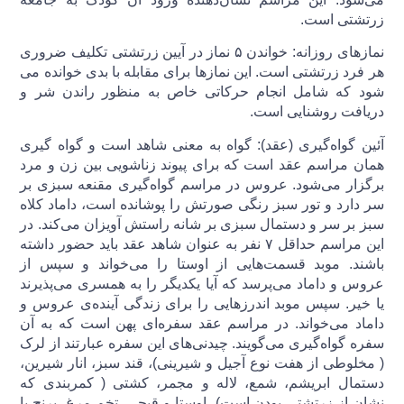
زرتشتی است.
نماز‌های روزانه: خواندن ۵ نماز در آیین زرتشتی تکلیف ضروری
هر فرد زرتشتی است. این نمازها برای مقابله با بدی خوانده می
شود که شامل انجام حرکاتی خاص به منظور راندن شر و
دریافت روشنایی است.
آئین گواه‌گیری (‌عقد): گواه به معنی شاهد است و گواه گیری
همان مراسم عقد است که برای پیوند زناشویی بین زن و مرد
برگزار می‌شود. عروس در مراسم گواه‌گیری مقنعه سبزی بر
سر دارد و تور سبز رنگی صورتش را پوشانده است، داماد کلاه
سبز بر سر و دستمال سبزی بر شانه راستش آویزان می‌کند. در
این مراسم حداقل ۷ نفر به عنوان شاهد عقد باید حضور داشته
باشند. موبد قسمت‌هایی از اوستا را می‌خواند و سپس از
عروس و داماد می‌پرسد که آیا یکدیگر را به همسری می‌پذیرند
یا خیر. سپس موبد اندرزهایی را برای زندگی آینده‌ی عروس و
داماد می‌خواند. در مراسم عقد سفره‌ای پهن است که به آن
سفره گواه‌گیری می‌گویند. چیدنی‌های این سفره عبارتند از لرک
( مخلوطی از هفت نوع آجیل و شیرینی)، قند سبز، انار شیرین،
دستمال ابریشم، شمع، لاله و مجمر، کشتی ( کمربندی که
نشان از زرتشتی بودن است)، اوستا و قیچی، تخم مرغ، برنج یا