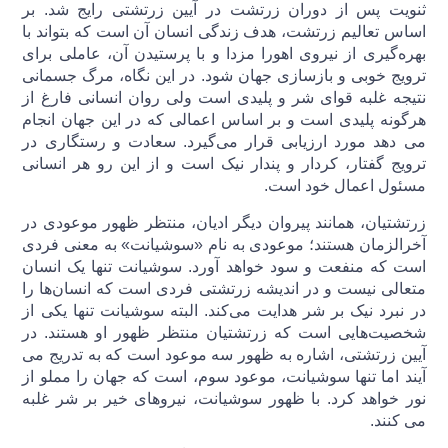
ثنویت پس از دوران زرتشت در آیین زرتشتی رایج شد. بر
اساس تعالیم زرتشت، هدف زندگی انسان آن است که بتواند با
بهره‌گیری از نیروی اهورا مزدا و با پرستیدن آن، عاملی برای
ترویج خوبی و بازسازی جهان شود. در این نگاه، مرگ جسمانی
نتیجه غلبه قوای شر و پلیدی است ولی روان انسانی فارغ از
هرگونه پلیدی است و بر اساس اعمالی که در این جهان انجام
می دهد مورد ارزیابی قرار می‌گیرد. سعادت و رستگاری در
ترویج گفتار، کردار و پندار نیک است و از این رو هر انسانی
مسئول اعمال خود است.
زرتشتیان، همانند پیروان دیگر ادیان، منتظر ظهور موعودی در
آخرالزمان هستند؛ موعودی به نام «سوشیانت» به معنی فردی
است که منفعت و سود خواهد آورد. سوشیانت تنها یک انسان
متعالی نیست و در اندیشه زرتشتی فردی است که انسان‌ها را
در نبرد نیک بر شر هدایت می‌کند. البته سوشیانت تنها یکی از
شخصیت‌هایی است که زرتشتیان منتظر ظهور او هستند. در
آیین زرتشتی، اشاره به ظهور سه موعود است که به تدریج می
آیند اما تنها سوشیانت، موعود سوم، است که جهان را مملو از
نور خواهد کرد. با ظهور سوشیانت، نیروهای خیر بر شر غلبه
می کنند.