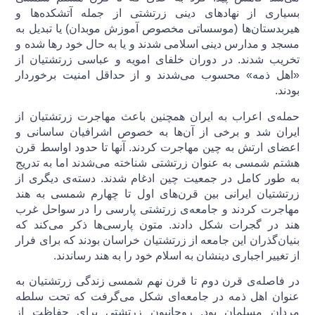
بسیاری از نهادهای دینی زرتشتی از جمله آتشکده‌ها و
هیربدستان‌ها (موسساتی مخصوص آموزش موبدان) یا تبدیل به
مسجد و مدارس دینی اسلامی شدند و یا به حال خود رها شده و
تخریب شدند. در دوران خلفای امویه و عباسی زرتشتیان از
«اهل ذمه» محسوب می‌شدند و از حداقل امنیت برخوردار
بودند.
حمله‌ی اعراب به ایران همچنین باعث مهاجرت زرتشتیان از
ایران شد و برخی از آن‌ها به خصوص اشرافیان ساسانی و
اعضای ارتش به چین مهاجرت کردند. آنها تا حدود اواسط قرن
هشتم شمسی به عنوان زرتشتی شناخته می‌شدند اما به تدریج
به طور کامل در جمعیت چین ادغام شدند. دسته‌‌ی دیگری از
زرتشتیان ایرانی بین قرن‌های اول تا چهارم شمسی به هند
مهاجرت کردند و جامعه‌ی زرتشتی پارسی را در سواحل غرب
هند در گجرات شکل دادند. متون پارسی‌ها ذکر می‌کند که
بنیان‌گذران این جامعه از زرتشتیان خراسان بودند که برای فرار
از تغییر اجباری دینشان به اسلام خود را به هند رساندند.
در فاصله‌ی قرن دوم تا قرن نهم شمسی زندگی زرتشتیان به
عنوان اهل ذمه در جامعه‌ای شکل می‌گرفت که تحت سلطه
مردان مسلمان بود. روحانیون زرتشتی برای حفاظت از