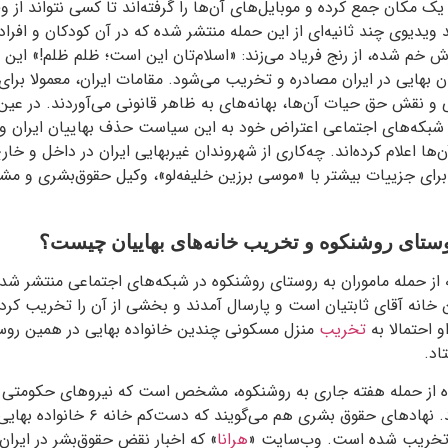
یک مکان جمع کرده و موبایل‌های آن‌ها را گرفته‌اند تا کسی نتواند از وق
 ویدیوی چند ثانیه‌ای از این حمله منتشر شده که در آن کودکان و افرا
رش خم شده، از رنج فریاد می‌زند: «اسلام‌تان این است؛ ظلم ظلم!» این
ان بهایی در ایران مصادره و تخریب می‌شود. مقامات ایران، معمولا برا
 و نقش حق حیات آن‌ها، بهانه‌های به ظاهر قانونی می‌آوردند. در عین
در شبکه‌های اجتماعی اعتراض خود به این سیاست حذف بهاییان ایران و
ها اعلام کرده‌اند. چه‌کاری از شهروندان غیربهایی ایران در داخل و خارج
برای جزییات بیشتر با «موسی برزین خلیفه‌لو»، وکیل حقوق‌بشری و مشاو
ستای روشنکوه و تخریب خانه‌های بهاییان چیست؟
 از حمله ماموران به روستای روشنکوه در شبکه‌های اجتماعی منتشر شده،
 خانه آقای ثابتیان است و پارسال آمدند و بخشی از آن را تخریب کردند
و احتمالا به
تخریب
منزل مسکونی چندین خانواده بهایی در همین روس
 از حمله هفته جاری به روشنکوه، مشخص است که نیروهای حکومتی از
خانه‌ها، استفاده کرده‌اند. نهادهای حقوق بش
 تخریب شده است. وب‌سایت «
هرانا
» که اخبار نقض حقوق‌بشر در ایرا