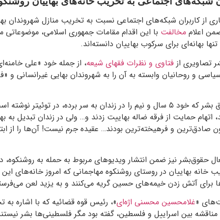
 شبکه‌های اجتماعی به تخریب خانه‌های بهاییان روشنکو
اری از کاربران شبکه‌های اجتماعی نسبت به تخریب منازل شهروندان به
ضمن اعلام
مخالفت
با این اقدام مقامات جمهوری اسلامی، موضوعاتی مان
تنها بهانه‌ای برای سرکوب بهاییان دانسته‌اند.
نشر تصاویری از
فتاوی و نظرات فقهای شیعه
، از جمله خود «علی خامنه‌ا
سیاسی و روحانیان وابسته به آن را به شهروندان بهایی غیرانسانی و «
»، فعال حقوق بشر که خود ۵ سال و نیم را در زندان به سر برده، در توئیتر ن
اتهام حمایت از فرقه ضاله بهاییت زدند و… ولی در زندان تبدیل به ب
صادق‌ترین و فرهیخته‌ترین بودند… عقیده جرم نیست! آن‌ها را از اب
عال حقوق‌بشر نیز ضمن انتشار ویدیوهای مربوط به حمله به روشنکوه، د
 خانه بهاییان در روستای روشنکوه مهاجمانی که امروز خانه‌های این 
ا برای آتش زدن خیمه‌های حسین گریه می‌کنند و به یزید لعن می‌فرست
‌های «
غلامحسین محسنی اژه‌ای
»، رئیس قوه قضائیه که با اشاره به 
ناقشه بین اسراییل و فلسطین، گفته بود مگر فلسطینی‌ها بشر نیستند، 