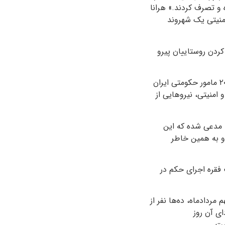
 و تصرف کردند.» هرانا
منیتی یک شهروند
 کردن روستاییان پیرو
بنا بر آن‌چه «سیمین فهندژ»، نماینده جامعه بهاییان در سازمان ملل متحد اعلام کرده، بیش از ۲۰۰ مامور حکومتی ایران
 امنیتی، نیروهایی از
، مدعی شده که این
 و به همین خاطر
ت فقره اجرای حکم در
مردادماه، ده‌ها نفر از
ی آن روز
ست.