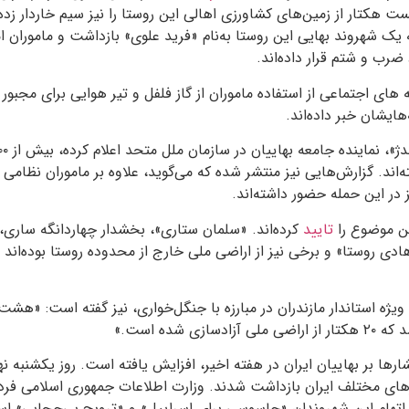
ت هکتار از زمین‌های کشاورزی اهالی این روستا را نیز سیم خاردار زده
ک شهروند بهایی این روستا به‌نام «فرید علوی» بازداشت و ماموران ا
 ضرب و شتم قرار داده‌اند.
 های اجتماعی از استفاده ماموران از گاز فلفل و تیر هوایی برای مجبور
هایشان خبر داده‌اند.
اند. گزارش‌هایی نیز منتشر شده که می‌گوید، علاوه بر ماموران نظامی و
 در این حمله حضور داشته‌اند.
ین موضوع را
تایید
کرده‌اند. «سلمان ستاری»، بخشدار چهاردانگه ساری
ادی روستا» و برخی نیز از اراضی ملی خارج از محدوده روستا بوده‌اند
ه ویژه استاندار مازندران در مبارزه با جنگل‌خواری، نیز گفته است: «هش
زی شده است.»
ها بر بهاییان ایران در هفته اخیر، افزایش یافته است. روز یکشنبه نهم 
های مختلف ایران بازداشت شدند. وزارت اطلاعات جمهوری اسلامی فردا
 اتهام این شهروندان «جاسوسی برای اسراییل» و «ترویج بی‌حجابی» ا