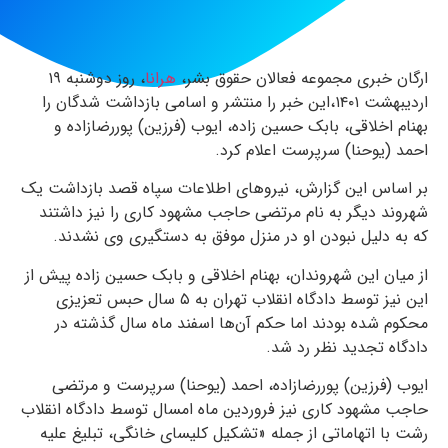
ارگان خبری مجموعه فعالان حقوق بشر،
هرانا
، روز دوشنبه ۱۹
اردیبهشت ۱۴۰۱،این خبر را منتشر و اسامی بازداشت شدگان را
بهنام اخلاقی، بابک حسین زاده، ایوب (فرزین) پوررضازاده و
احمد (یوحنا) سرپرست اعلام کرد.
بر اساس این گزارش، نیروهای اطلاعات سپاه قصد بازداشت یک
شهروند دیگر به نام مرتضی حاجب مشهود کاری را نیز داشتند
که به دلیل نبودن او در منزل موفق به دستگیری وی نشدند.
از میان این شهروندان، بهنام اخلاقی و بابک حسین زاده پیش از
این نیز توسط دادگاه انقلاب تهران به ۵ سال حبس تعزیزی
محکوم شده بودند اما حکم آن‌ها اسفند ماه سال گذشته در
دادگاه تجدید نظر رد شد.
ایوب (فرزین) پوررضازاده، احمد (یوحنا) سرپرست و مرتضی
حاجب مشهود کاری نیز فروردین ماه امسال توسط دادگاه انقلاب
رشت با اتهاماتی از جمله «تشکیل کلیسای خانگی، تبلیغ علیه