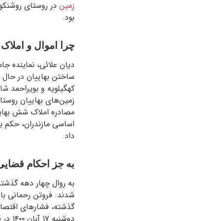
زمین
در روستای روشنکوه 
بود.
چرا اموال و املاک بهاییان 
دیان علائی، نمایندە جام
ساختن بهاییان در حال 
کهگیلویه و بویراحمد شای
زمین‌های بهاییان روستا
اساسی مازندران، حکم بر
داد.
به جز احکام قضایی
به روال چهار دهه گذشته
گذشته، فشارهای اقتصا
دوشنب