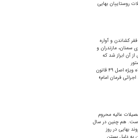
ات روستاییان بهایی
فقر کشاندن و آواره
 سمنان، مازندران و
ز آن ابراز شد که
تور
مصادرە املاک شش بهایی را به درخواست «ستاد اجرایی فرمان امام» صادر کرد. هم‌چنین دادگاه ویژه اصل ۴۹ قانون
اجرائی فرمان امام»
حصیلات عالیه محروم
از تحصیل است. هم چنین در سال
 بهایی در روز
ندان به دلیل بستن