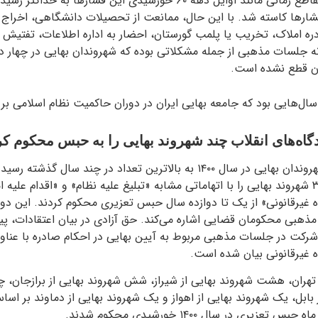
نشده است. در بعضی مقاطع زمانی مانند اوایل دهه ۶۰ خورشیدی این فشاره
۸ از شدت فشارها کاسته شد. با این حال، ممانعت از تحصیلات دانشگاهی، اخراج
املاک، تخریب یا پلمب گورستان، احضار به اداره اطلاعات، تفتیش م
ه جلسات مذهبی از جمله مشکلاتی بوده که شهروندان بهایی در چهار د
مان قطع نشده است.
گاه‌های انقلاب چند شهروند بهایی را به حبس محکوم کر
برخوردهای قضایی با شهروندان بهایی در سال ۱۴۰۰ به بالاترین تعداد در چند سا
اسلامی کشور، حداقل ۳۶ شهروند بهایی را با اتهاماتی مشابه «تبلیغ علیه نظام» و «اقدام 
ه غیرقانونی» از یک تا دوازده سال حبس تعزیری محکوم کردند. این دو ا
مذهبی محکومان قضایی اشاره می‌کند. حق آزادی در بیان اعتقادات، پیر
رکت در جلسات مذهبی مربوط به آیین بهایی در احکام صادره با عناوین
ه غیرقانونی بیان شده است.
 تهران، هشت شهروند بهایی از شیراز، شش شهروند بهایی از برازجان، چه
 بابل، یک شهروند بهایی از اهواز و یک شهروند بهایی از دماوند بر اسا