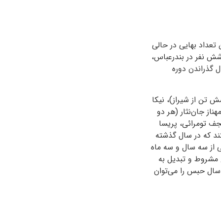
 تعداد بهایی در حالی
 شش نفر در بندرعباس،
ل گذراندن دوره
 تن از شیراز)، نیکا
ناز جان‌نثار (هر دو
نجف تومرائی، پریسا
تند که در سال گذشته
 از سه سال و سه ماه
 مشروط و تبدیل به
 با محکومیت یک سال حبس را می‌توان