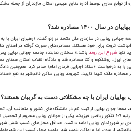
از توابع ساری توسط اداره منابع طبیعی استان مازندران از جمله مشکل
در سال ۱۴۰۰ مصادره شد؟
عە جهانی بهایی در سازمان ملل متحد در ژنو گفت: «رهبران ایران با به 
انباشت ثروت برای خود هستند. مصادره‌های صورت گرفته در استان های
د تنها
شروع این روند
باشد.» سخنان نماینده جامعه جهانی بهایی پس ا
های ایول، روشنکوه و کتا مصادره شد و دادگاه انقلاب استان سمنان دس
 مصادره ملک شیدا تایید، شهروند بهایی ساکن قائم‌شهر به نفع «ستاد 
، بهاییان ایران با چه مشکلاتی دست به گریبان هستند؟
، ده‌ها جوان بهایی از ثبت نام در دانشگاه‌های کشور و متعاقب آن، ت
شدند. فروتن رحمانی با رتبه ۱۰۹ کنکور ریاضی فیزیک، یکی از جوانان بهایی محروم 
دی بر شهروندان بهایی ادامه داشت. حداقل محل‌های کسب شش شهروند
ه ۱۷ آبان ۱۴۰۰ در قائم‌شهر از سوی اداره اماکن پلمب شد. پلمب محل کسب این شهرو