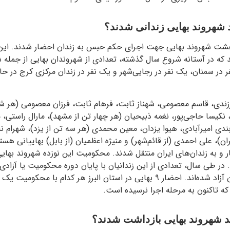
شهروند بهایی زندانی شدند؟
 بیست و هشت شهروند بهایی جهت اجرای حکم حبس به زندان احضار شدند. این
د که در آستانه شروع سال گذشته، تعدادی از شهروندان بهایی از جمله
فر در سمنان، یک نفر در رجایی‌شهر و یک نفر در زندان مرکزی کرج در حا
زندی، قاسم معصومی، شهناز ثابت، فرهام ثابت، فرزان معصومی (هر شش
 نکیسا حاجی‌پور، نغمه ذبیحیان (هر چهار تن از مشهد)، مارال راستی، مه
 بندی امیرآبادی، هیوا یزدان، معین محمدی (هر سه تن از یزد)، شهرام 
ن)، علی احمدی (از قائم‌شهر) و منیژه اعظمیان (از بابل) بهاییانی هس
و به زندان‌های ایران منتقل شدند. محکومیت این نوزده شهروند بهایی
 طی سال، تعدادی از این زندانیان با پایان دوره محکومیت یا آزادی
پابند الکترونیکی از زندان آزاد شده‌اند. احضار ۹ بهایی در استان البرز هر کدام
که تاکنون به مرحله اجرا نرسیده است.
د شهروند بهایی بازداشت شدند؟