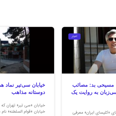
اخبار
مسیحی بد: مصائب
خیابان سی‌تیر نماد ه
‌زبان به روایت یک
دوستانه مذاهب
خیابان «سی تیر» تهران که 
خیابان «قوام السلطنه» نام 
ای «کلیسای ایران» معرفی