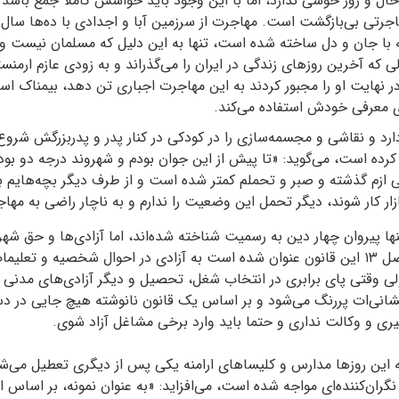
 و روز خوشی ندارد، اما با این وجود باید حواسش کاملا جمع باشد تا
مهاجرتی بی‌بازگشت است. مهاجرت از سرزمین آبا و اجدادی با ده‌ها سال
ا جان و دل ساخته شده است، تنها به این دلیل که مسلمان نیست و 
که آخرین روزهای زندگی در ایران را می‌گذراند و به زودی عازم ارمنس
 در نهایت او را مجبور کردند به این مهاجرت اجباری تن دهد، بیمناک اس
ی معرفی خودش استفاده می‌کند.
سال سن دارد و نقاشی و مجسمه‌سازی را در کودکی در کنار پدر و پدربزرگش شرو
 کرده است، می‌گوید: «تا پیش از این جوان بودم و شهروند درجه دو بود
نی ازم گذشته و صبر و تحملم کمتر شده است و از طرف دیگر بچه‌هایم ب
زار کار شوند، دیگر تحمل این وضعیت را ندارم و به ناچار راضی به مه
نها پیروان چهار دین به رسمیت شناخته شده‌اند، اما آزادی‌ها و حق ش
نیز تنها بنا به آنچه در اصل ۱۳ این قانون عنوان شده است به آزادی در احوال شخصیه و
ی وقتی پای برابری در انتخاب شغل، تحصیل و دیگر آزادی‌های مدنی به
شانی‌ات پررنگ می‌شود و بر اساس یک قانون نانوشته هیچ جایی در دست
ری و وکالت نداری و حتما باید وارد برخی مشاغل آزاد شوی.
که این روزها مدارس و کلیساهای ارامنه یکی پس از دیگری تعطیل می‌
گران‌کننده‌ای مواجه شده است، می‌افزاید: «به عنوان نمونه، بر اساس 