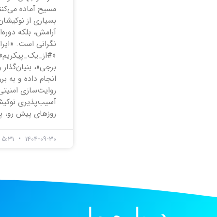
مسیح آماده می‌کنن
بسیاری از نوکیشان
آرامش، بلکه دوره‌
نگرانی است. «ایران
«#از_یک_پیکریم» 
انجام داده و به ب
روایت‌سازی امنیت
آسیب‌پذیری نوکیش
روزهای پیش رو، پ
۱۴۰۴-۰۹-۳۰
۵:۳۱ ب.ظ
درباره ما