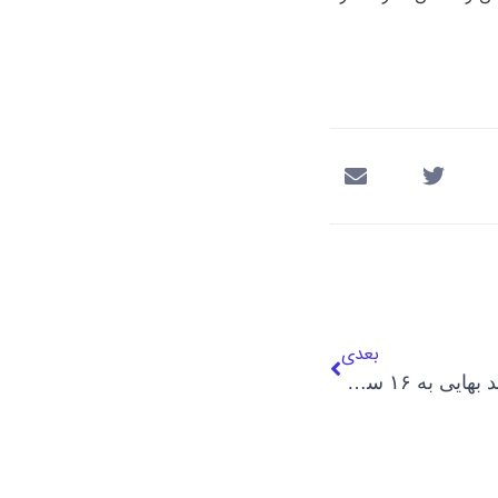
بعدی
محکومیت انیسا فناییان، شهروند بهایی به ۱۶ سال زندان و مجازات‌های تکمیلی