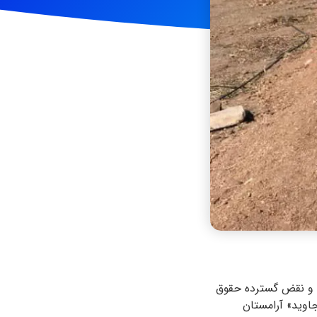
یی و نقض گسترده حقوق
می بیش از ۳۰ قبر را در «گلستان جاوید» آرامستان