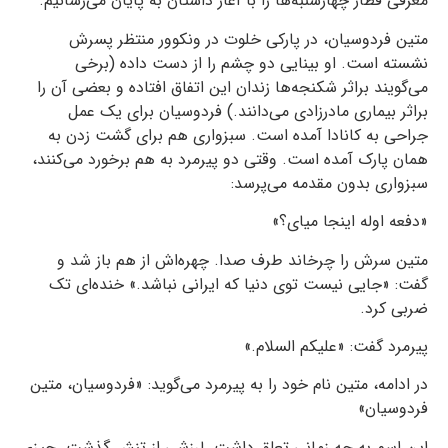
معرفی قطار چهارشنبه‌ها را با آغاز داستان به پایان می‌رسانیم.
متین فردوسیان، در پارکی خلوت در ونکوور منتظر پسرش
نشسته است. او بینایی دو چشم را از دست داده (برخی
می‌گویند براثر شکنجه‌ها زندان این اتفاق افتاده و بعضی آن را
براثر بیماری مادرزادی می‌دانند.) فردوسیان برای یک عمل
جراحی به کانادا آمده است. سبزواری هم برای گشت زدن به
همان پارک آمده است. وقتی دو پیرمرد به هم برخورد می‌کنند،
سبزواری بدون مقدمه می‌پرسد:
«دفعه اوله اینجا میای؟»
متین سرش را چرخاند طرف صدا. چهره‌اش از هم باز شد و
گفت: «جایی نیست توی دنیا که ایرانی نباشد.» خنده‌ای تک
ضربی کرد.
پیرمرد گفت: «علیکم السلام.»
در ادامه، متین نام خود را به پیرمرد می‌گوید: «فردوسیان، متین
فردوسیان»
این اسم به چه زمانی تعلق داشت. لرزشی از تنش گذشت. چیزی