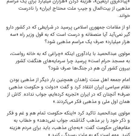
«پیاده‌روی اربعین»، هزینه کردن «هزاران میلیارد برای یک مراسم
مذهبی از بیت‌المال و جیبِ ملت محتاج ایران» را نادرست
خواند.
او از مقامات جمهوری اسلامی پرسید در شرایطی که در کشور دارو
گیر نمی‌آید آیا منصفانه و درست است که به قول وزیر راه «سه
هزار میلیارد» صرف یک مراسم مذهبی شود؟
مولوی عبدالحمید با یادآوری اینکه «چراغی که به خانه رواست،
به مسجد حرام است» پرسید چرا سرمایه‌های هنگفت کشور
بیرون کشور آن هم در جنگ‌ها صرف شود؟
امام جمعه اهل سنت زاهدان همچنین بار دیگر از مذهبی بودن
نظام سیاسی ایران انتقاد کرد و گفت «دولت و حکومت مذهبی
صرف» آنچنان که در ایران «تجربه کرده‌ایم، جواب نداده. کاش از
همان اول ملی و مذهبی فکر می‌کردند.»
مولوی عبدالحمید تاکید کرد «اینکه حکومت تمام هم و غم و فکر
و ذکر خود را بر مذهب گذاشته، جواب نمی‌دهد» و خطاب به
مقام‌های حکومت گفت: «به‌جای مذهب، باید برای مردم هزینه
کنید. مهم است که به ملت رسیدگی کنید.»