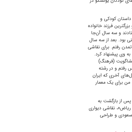
های کودکان یونسکو در
 ۱۹۷۳ در انگلستان فرا گرفت. داستان کودکی و
خیلی زود پدرم را از دست دادم. ۹ سال داشتم و بزرگترین فرزند خانواده
تادند و سه سال آن‌جا
 بود. بعد از سه سال
 تمدن رفتم. برای نقاشی
ه وی پیشنهاد کرد.
مشاگویت (فرهنگ)
س رفتم و در رشته
ل‌های آخری که ایران
. من برای یک معمار
پس از بازگشت به
د ریاض»، نقاشی دیواری
ن سعودی و طراحی