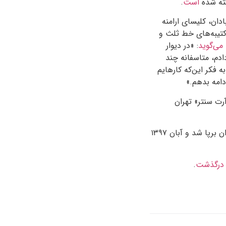
فته شده
است
.
ان، کلیسای ارامنه‌
 کتیبه‌های خط ثلث و
‌می‌گوید
: «در دیوار
ادم، متاسفانه چند
 فکر این‌که کارهایم
دامه بدهم.»
و آبان ماه ۱۳۸۹، نمایشگاهی در «آرت سنتر» تهران
نمایشگاه «نقاشی‌های رنگ‌های سرزمین مادری‌ام» شهریور ماه ۱۳۹۵ در گالری فرهنگسرای نیاوران برپا شد و آبان ۱۳۹۷
درگذشت
.