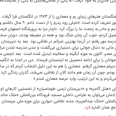
ورتی جدی‌تر به خود گرفت که یکی از نقاشی‌هایش به یکی از نمایشگاه‌
آیوازیان نقاشی را در فرهنگستان هنرهای زیبای رم و معماری را از
مهاجرت را خودش این‌طور تعریف کرده است: «
دیم و مادر به زحمت ما را بزرگ کرد. ناچار مرا به پرورشگاه اصفهان فرس
یل کردم، خوب آن زمان جنگ بود و همه در مضیقه بودند، دوران سختی
درسه مهر رفتم؛ در آن‌جا بهترین نمراتم در نقاشی بود. بعد به دبیرستان
انی به دنبال جوانی برای دستیاری می‌گشت و مدیر مدرسه تمدن مرا ب
 مصر، اکنون به موزه آبگینه و سفالینه تبدیل شده‌ است. بعد انجمن 
انان را برای ادامه تحصیل به ارمنستان فرستاد. من در ابتدا به انگلی
پلم معماری گرفتم. معماری را هم به این دلیل انتخاب کردم که در سا
 بودم، چون آن زمان هم مانند الان از نقاشی نمی‌شد، گذران زندگی کرد
ی‌کردم و به این ترتیب وارد عرصه معماری شدم.»
ی «هتل گاجره» و «دبیرستان ارمنی طوماسیان» از نخستین کارهای او 
گر اِدمان می‌توان به طراحی داخلی مسجد فرودگاه بین‌المللی «ملک خال
ن‌المللی «ملک عبدالعزیز»، جده، نقاشی دیواری برای موزه ملی عربستا
مع عمان اشاره
کرد
.