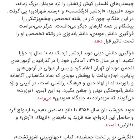
چیستی‌های فلسفی کیش زرتشتی را نزد موبدان بزرگ زمانه،
موبد «فیروز»، «اردشیر آذرگشسب» و «رستم شهزادی» پی گرفت.
در این هنگام، چون کار در رشته تخصصی چشم‌پزشکی را
پیشگام بر همه کارهای دیگر می‌دانست، هرگز نمی‌خواست
فراگیری دانش موبدی، دانش‌اندوزی در رشته تخصصی‌ او را
تحت تاثیر قرار
دهد
.
فراگیری دانش دینی موبد اردشیر نزدیک به ۱۰ سال به درازا
کشید. او در سال ۱۳۷۵، آمادگی خود را در گذرانیدن آزمون‌های
انجمن موبدان تهران اعلام کرد و پس از قبولی در آزمون‌های
پایانی، اجازه یافت با پوشش موبدی که نماد نگاهبانی آگاهانه
و باورمندانه از نهاد دین و فرهنگ زرتشتی است، در آیینی ویژه،
دانش‌آموختگی دینی را جشن بگیرد. به این آیین، «نوزوت»
می‌گویند که موبدزاده به جایگاه «موبدی»
می‌رسد
.
موبد خورشیدیان سال ۱۳۵۶ با بانو «سیمین نعیمی» ازدواج کرد
و حاصل این ازدواج، سه فرزند به نام‌های «آزیتا»، «آرش» و
«نازنین»
است
.
«نگرشی نو بر تخت جمشید»، کتاب «جهان‌بینی اشوزرتشت»،