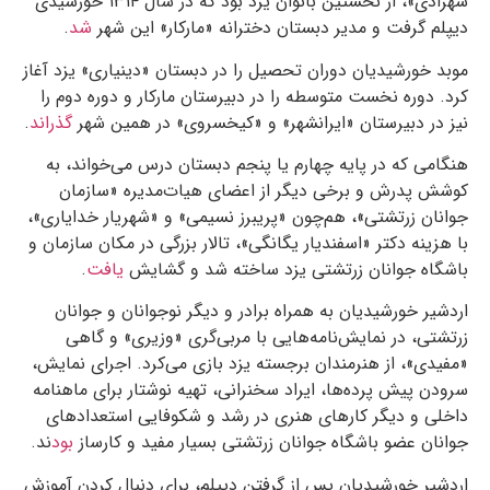
شهزادی»، از نخستین بانوان یزد بود که در سال ۱۳۱۴ خورشیدی
دیپلم گرفت و مدیر دبستان دخترانه‌ «مارکار» این شهر
شد
.
موبد خورشیدیان دوران تحصیل را در دبستان «دینیاری» یزد آغاز
کرد. دوره‌ نخست متوسطه‌ را در دبیرستان مارکار و دوره‌ دوم را
نیز در دبیرستان «ایرانشهر» و «کیخسروی» در همین شهر
گذراند
.
هنگامی که در پایه‌ چهارم یا پنجم دبستان درس می‌خواند، به
کوشش پدرش و برخی دیگر از اعضای هیات‌مدیره‌ «سازمان
جوانان زرتشتی»، هم‌چون «پریبرز نسیمی» و «شهریار خدایاری»،
با هزینه‌ دکتر «اسفندیار یگانگی»، تالار بزرگی در مکان سازمان و
باشگاه جوانان زرتشتی یزد ساخته شد و گشایش
یافت
.
اردشیر خورشیدیان به همراه برادر و دیگر نوجوانان و جوانان
زرتشتی، در نمایش‌نامه‌هایی با مربی‌گری «وزیری» و گاهی
«مفیدی»، از هنرمندان برجسته‌ یزد بازی می‌کرد. اجرای نمایش‌،
سرودن پیش پرده‌ها، ایراد سخنرانی، تهیه نوشتار برای ماهنامه‌
داخلی و دیگر کارهای هنری در رشد و شکوفایی استعدادهای
جوانان عضو باشگاه جوانان زرتشتی بسیار مفید و کارساز
بود
ند.
اردشیر خورشیدیان پس از گرفتن دیپلم، برای دنبال کردن آموزش