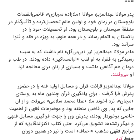
***
پدر مولانا عبدالعزیز، مولانا «ملازاده سربازی»، قاضی‌القضات
بلوچستان در زمان خود و اولین عالم تحصیل‌کرده و تأثیرگذار در
منطقۀ سیستان و بلوچستان بود. او تحصیلات خود را در
پاکستان به اتمام رساند و در همه علوم، به ویژه در فقه و فتوا
سرآمد بود.
مادر مولانا عبدالعزیز نیز
«بی‌بی‌گل» نام داشت که به سبب
رسیدگی به فقرا، به او لقب «ام‌المساکین» داده بودند. در طب و
درمان هم آگاهی داشت و بسیاری از زنان برای معالجه نزد
او
می‌رفتند
.
مولانا عبدالعزیز قرائت قرآن و مسایل اولیه فقه را در حضور
پدرش فرا گرفت . برای یادگیری قرآن چندین ماه به روستای
«مچان»، نزد آخوند ملا «عطا محمد سلامی» می‌رفت و از آن
جایی که پدر وی قاضی منطقه بود و موضوعات فقهی از اهمیت
خاصی برخوردار بودند، پدرش وی را جهت فراگیری مسایل فقهی
و دیگر رشته‌ها تشویق می‌کرد. حتی کتاب «کنزالدقایق» که از
مراجع فقهی مذهب «احناف» است را نیز در همین دوران
حفظ
کرد
.