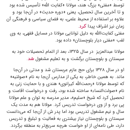
توسط «مفتی» بزرگ هند، مولانا «کفایت الله» تأسیس شده بود
و تا آخرین سال تحصیل، یعنی «دوره حدیث» در آن‌جا بود و
علاوه بر استفاده از محیط علمی، به فضای سیاسی و فرهنگی آن
زمان نیز اشراف پیدا
.
کرد
مفتی کفایت‌االله به دلیل توانایی مولانا در مسایل فقهی، به وی
لقب «مفتی دیار بلوچستان» داده بود.
مولانا عبدالعزیز در سال ۱۳۲۵، بعد از اتمام تحصیلات خود به
سیستان و بلوچستان برگشت و به تعلیم مشغول
.
شد
او در سال ۱۳۲۸ برای حج عازم عربستان شد و مدتی در آن‌جا
ماند. به همین خاطر، به یکی از مدارس آن‌جا به نام «صولتیه»
که توسط مولانا «رحمت‌الله کیرانوی» هندی و با حمایت زنی به
نام «صولت‌النساء» ساخته شده بود، رفت و درخواست اقامت و
تحصیل کرد که شیخ «سلیم»، مدیر مدرسه به توان و علم مولانا
پی برد و از وی درخواست تدریس کرد. مولانا هم به مدت یک
سال و نیم مشغول تدریس بود اما پدر ش از آن‌جا که می‌دانست
سیستان و بلوچستان نیاز بیشتری به فعالیت و تبلیغ و تدریس
دارد، طی نامه‌ای از او خواست هرچه سریع‌تر به منطقه برگردد.