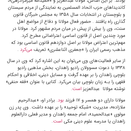
بودند. بر این اساس، مولانا عبدالعزیز و «حمیدالله میرمرادزهی»،
کاندیداهای حزب اتحاد المسلمین به نمایندگی از مردم سیستان
و بلوچستان در انتخابات سال ۱۳۵۸ به مجلس خبرگان قانون
گذاری راه یافتند . حضور فعال مولانا و دفاع از مواضع اهل
سنت، وی را بیش از پیش در میان مردم مشهور کرد
.
مولانا در
مورد چندین اصل از قانون اساسی اعتراضاتی مطرح کرد.
مهم‌ترین اعتراض مولانا بر اصل دوازدهم قانون اساسی بود که
مذهب رسمی ایران را «جعفری اثناعشری» تعریف
می‌کرد
.
از سایر فعالیت‌های وی می‌توان به این اشاره کرد که وی در سال
۱۳۳۸ با دعوت مسوولان رادیو زاهدان، بخش مذهبی رادیو
بلوچی زاهدان را بر عهده گرفت و مسایل دینی، اخلاقی و احکام
فقهی را بـه زبان بلوچی بیان می‌کرد. کتابی با عنوان «فقه حنفی»
نوشته مولانا عبدالعزیز
است
.
مولانا دارای دو همسر و ۱۷ فرزند
بود
. برادر او، «عبدالرحیم
ملازاده»، مدیریت «شبکه توحید» را بر عهده داشت. وی پدر زن
مولوی «عبدالحمید»، امام جمعه زاهدان و مدیر فعلی دارالعلوم
زاهدان یا مدرسه علوم دینی مکی
است
.