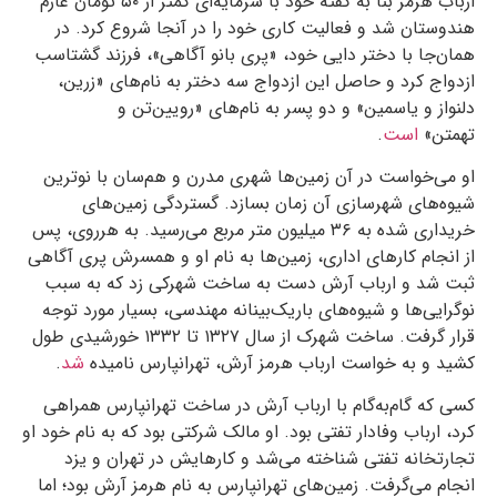
ارباب هرمز بنا به گفته خود با سرمایه‌ای کمتر از
۵۰
تومان عازم
هندوستان شد و فعالیت کاری خود را در آنجا شروع کرد. در
همان‌جا با دختر دایی خود، «پری بانو آگاهی»، فرزند گشتاسب
ازدواج کرد و حاصل این ازدواج سه دختر به نام‌های «زرین،
دلنواز و یاسمین» و دو پسر به نام‌های «رویین‌تن و
تهمتن»
است
.
او می‌خواست در آن زمین‌ها شهری مدرن و هم‌سان با نوترین
شیوه‌های شهرسازی آن زمان بسازد. گستردگی زمین‌های
خریداری شده به
۳۶
میلیون متر مربع می‌رسید. به هرروی، پس
از انجام کارهای اداری، زمین‌ها به نام او و همسرش پری آگاهی
ثبت شد و ارباب آرش دست به ساخت شهرکی زد که به سبب
نوگرایی‌ها و شیوه‌های باریک‌بینانه‌ مهندسی، بسیار مورد توجه
قرار گرفت. ساخت شهرک از سال
۱۳۲۷
تا
۱۳۳۲
خورشیدی طول
کشید و به خواست ارباب هرمز آرش، تهرانپارس نامیده
شد
.
کسی که گام‌به‌گام با ارباب آرش در ساخت تهرانپارس همراهی
کرد، ارباب وفادار تفتی بود. او مالک شرکتی بود که به نام خود او
تجارتخانه‌ تفتی شناخته می‌شد و کارهایش در تهران و یزد
انجام می‌گرفت. زمین‌های تهرانپارس به نام هرمز آرش بود؛ اما