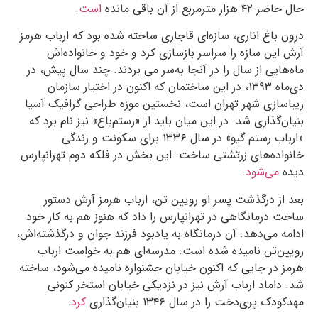
حال حاضر
۴۲
هزار مترمربع از آن باقی مانده
است
.
درون باغ اناری، سازه‌ای قاجاری ساخته شده بود که ارباب هرمز
آرش این سازه را سراسر بازسازی کرد و خود و خانواده‌اش
ماه‌هایی از سال را در آنجا به‌سر می بردند. چند سال پیش، در
دی‌ماه
۱۳۹۳
، در این ساختمان که اکنون در اختیار سازمان
زیباسازی شهر تهران است، نخستین موزه‌ طراحی گرافیک آسیا
بنیان‌گذاری شد. در این میان باید از «رستم‌باغ» نیز نام برد که
«ارباب رستم گیو» در سال
۱۳۳۶
برای سکونت و زندگی
خانواده‌های زرتشتی ساخت. این بخش در فلکه‌ دوم تهرانپارس
دیده
می‌شود
.
بعد از درگذشت پسر او رویین تن، ارباب هرمز آرش دستور
ساخت درمانگاهی در تهرانپارس را داد که هنوز هم به کار خود
ادامه می‌دهد. آن درمانگاه به یادبود فرزند جوان و درگذشته‌اش،
رویین‌تن نامیده شده است. مدرسه‌ای هم به خواست ارباب
هرمز در جایی که اکنون خیابان جشنواره نامیده می‌شود، ساخته
شد. داماد ارباب آرش نیز در نزدیکی خیابان استخر کنونی
مهدکودک پری‌دخت را در سال
۱۳۴۶
بنیان‌گذاری
کرد
.