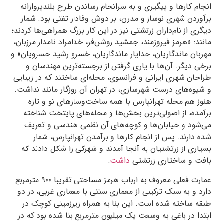
انجام کارها و پیگیری و به سرانجام رساندن طرح بلندپروازانه‌
برآوردن شهری نوساز و مدرن، بر دوش وفادار تفتی بود. شمار
دیگری از نام‌داران زرتشتی نیز در این کار بزرگ همراهی‌ها کردند؛
مانند: «هرمز فیروزمند، جمشید روشن‌فر، خدامراد نامدار مرزبان،
مهربان ماندگاریان، خدایار ماندگاریان، خسرو رشید خسرویان» و
برخی دیگر. آن‌ها با یاری گرفتن از برجسته‌ترین مهندسان و
طراحان شهری ایرانی و فرانسوی، محله‌ای ساختند که در زیبایی
و شیوه‌های درست شهرسازی، در تهران آن روزگار مانند نداشت.
هنوز هم محله‌ تهرانپارس با همه‌ ساخت‌وسازهای نو و تازه
برآمده، از اصولی‌ترین بخش‌ها و محله‌های پایتخت شناخته
می‌شود و خیابان‌ها و کوچه‌های آن نظمی هندسی و تعریف
شده دارند. پس از انجام کارها و برآمدن تهرانپارس، شمار
بسیاری از زرتشتیان به آنجا آمدند و شهرکی را شکل دادند که
بافت و ساختاری زرتشتی
داشت
.
عمارت فعلی معروف به ارباب هرمز مساحتی تقریبا
۹۰۰
مترمربع
دارد و به سبک ترکیبی از معماری سنتی با معماری غربی، در دو
طبقه ساخته شده است. این بنا به ‌همراه زیرزمینی کوچک در
ابتدا در باغی به وسعت یک میلیون مترمربع بنا شده بود که در