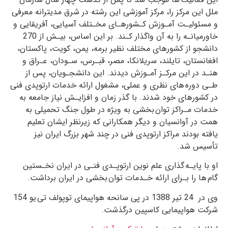
ملل این مرکز را، مرکز آموزشی این رشته در ‏شرق مدیترانه معرفی
و مسئولیـت آمـوزش کـشورهـای مخـتلف آسیایی، آفریقایی و
خاورمیانـه را به آن واگذار کـند. بر ‏این اساس، بیـش از 270
دانشجو از کشورهای مختلف نظیر برمه، یمن، کویت، پاکستان،
افغانستان، تایلند، ‏سریلانکا، مصر، قبـرس، سـودان، عـراق و
هنـد در این مرکـز آمـوزش دیدند. این دانشجـویان، پس از
طـی دوره های ‏نظری و عملی، مشغول ارائه خدمات ارتوپدی فنی
در کشورهای خود شدند. با گذر زمان و افزایـش نیاز جامعه به
‏خدمات مـراکز توان بخشی به ویژه در طول جنگ تحمیلی به
همت دِر آوانسیان و دیگر همکارانی که زیرنظر ایشان ‏تعلیم
یافته بودند مراکز ارتوپدی فنی در چند شهر بزرگ ایران نیز
تأسیس شد.
او با پایـه گذاری علم نوین ارتوپـدی فنـی در ایران نخـستین
گام ها را بـرای ارائه خـدمات توان بخشی در ایران ‏برداشت.
وی در 24 تیر 1388 در پی سانحه هواپیمای توپولف تی یو 154
شرکت هواپیمایی کاسپین درگذشت.