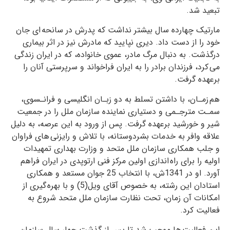
تبعید شد.‏
مارتیک چهارده سال بیشتر نداشت که پدرش در سانحه ای جان
خود را از دست داد. دیری نپایید که ‏مادرش نیز در اثر بیماری
درگذشت. به دنبال مرگ مادر، عموی خانواده، که در ایران زندگی
می کرد، فرزندان برادر ‏را به ایران فراخواند و سرپرستی آنان را
برعهده گرفت.
هم زمـان، با داشتن تسلط به دو زبـان انگلیسی و فرانـسوی،
سمـت مترجـمی و دستیاری نماینده سازمان ملل را ‏در جمعیت
شیر و خورشید برعهده گرفت. پس از ورود به این عرصه، به دلیل
علاقه وافر به خدمات بشردوستانه، با ‏تلاش و رایزنی های فراوان
و جلب همکاری سازمان ملل متحد و وزارت بهداری تمهیدات
اولیه را برای راه اندازی ‏اولین مرکز فنی ارتوپدی در ایران فراهم
آورد. او در 1341ش، با انتخاب 25 جوان مستعد و همکاری
استادان این ‏رشته، به خصوص آقای ویل(5) و با بهره گیری از
امکانات آن زمان، تحت نظارت سازمان ملل متحد شروع به
فعالیت کرد.‏
این فعالیت ها موجب شد تا پس از گذشت چهار سال سازمان