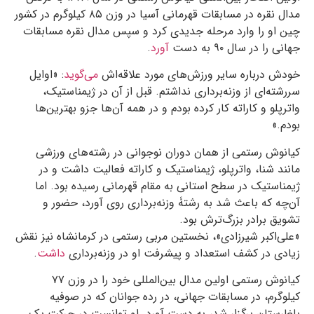
مدال نقره در مسابقات قهرمانی آسیا در وزن ۸۵ کیلوگرم در کشور
چین او را وارد مرحله جدیدی کرد و سپس مدال نقره مسابقات
جهانی را در سال ۹۰ به دست
آورد
.
خودش درباره سایر ورزش‌های مورد علاقه‌اش
می‌گوید
: «اوایل
سررشته‌ای از وزنه‌برداری نداشتم. قبل از آن در ژیمناستیک،
واترپلو و کاراته کار کرده بودم و در همه آن‌ها جزو بهترین‌ها
بودم.»
کیانوش رستمی از همان دوران نوجوانی در رشته‌های ورزشی
مانند شنا، واترپلو، ژیمناستیک و کاراته فعالیت داشت و در
ژیمناستیک در سطح استانی به مقام قهرمانی رسیده بود. اما
آن‌چه که باعث شد به رشتۀ وزنه‌برداری روی آورد، حضور و
تشویق برادر بزرگ‌ترش بود.
«علی‌اکبر شیرزادی»، نخستین مربی رستمی در کرمانشاه نیز نقش
زیادی در کشف استعداد و پیشرفت او در وزنه‌برداری
داشت
.
کیانوش رستمی اولین مدال بین‌المللی خود را در وزن ۷۷
کیلوگرم، در مسابقات جهانی، در رده جوانان که در صوفیه
بلغارستان برگزار شد، به دست آورد. او توانست در حرکت یک