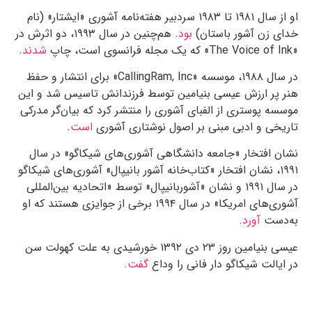
او از سال
۱۹۸۱
تا
۱۹۸۳
سردبیر هفته‌نامه آشوری «ایشتار» (نام
خدای زن آشور باستان)
بود
. هم‌چنین در سال
۱۹۹۳
، دو اثرش در
«
The Voice of Ink
» که یک مجله فرانسوی است، چاپ
شدند
.
در سال
۱۹۸۸
، موسسه «
CallingRam, Inc
» برای انتشار و حفظ
هنر پر ارزش عیسی بنیامین توسط فرزندانش تاسیس شد و این
موسسه پوستری از الفبای آشوری را منتشر کرد که بیان‌گر مدرکی
تاریخی و ادبی مبنی بر اصول نوشتاری آشوری
است
.
نشان افتخار «جامعه دانشگاهی آشوری‌های شیکاگو» در سال
۱۹۹۱
، نشان افتخار «کتاب‌خانه آشور بانیپال» آشوری‌های شیکاگو
در سال
۱۹۹۱
و نشان «آشوربانیپال» توسط «اتحادیه بین‌المللی
آشوری‌های امریکا» در سال
۱۹۹۴
برخی از جوایزی هستند که او
به‌دست
آورد
.
عیسی بنیامین روز
۲۳
دی
۱۳۹۲
خورشیدی به علت کهولت سن
در ایالت شیکاگو دار فانی را وداع
گفت
.