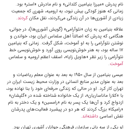
نام پدرش «میرزا بنیامین کلدانی» و نام مادرش «استر» بود.
زمانی که هنوز کودکی بیش نبود، به ارومیه، شهری که جمعیت
زیادی از آشوری‌ها در آن زندگی می‌کردند، نقل مکان
کردند
.
علاقه بنیامین به زبان «نئوآرامی» (گویش آشوری‌ها)، در جوانی،
هنگامی که پدرش که اصالتاً اهل سلماس ایران بود، خواندن و
نوشتن نئوآرامی را به او آموخت، شکل گرفت. زمانی که بنیامین
۱۷
ساله بود، به هنر خوش‌نویسی روی آورد و خوش‌نویسی خط
نئوآرامی را زیر نظر «هاویل زایا»، اسقف اعظم ارومیه و سلماس
آموخت
.
عیسی بنیامین از سال
۱۹۵۰
به بعد به عنوان معلم ریاضیات و
بعد به عنوان مدیر منابع انسانی در وزارت محیط زیست ایران در
تهران کار کرد. او در حالی که زندگی حرفه‌ای خود را بنا نهاده بود،
با «کلارا ماناساریان»، از یک خانواده شناخته شده در «گلپشان»
ازدواج کرد و آن‌ها یک پسر به نام «رامسین» و یک دختر به نام
«رامیکا» بزرگ کردند که هر دو در پیشبرد فعالیت‌های پدرشان
نقش اساسی
داشته‌اند
.
او یکی از سه بانی سازمان فرهنگی جوانان آشوری تهران بود.