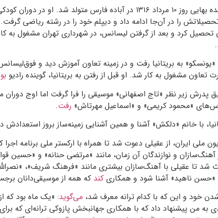
هوشمند عقیلی»، خواننده بهایی روز ۱۰ مرداد ۱۳۱۶ در آباده فارس متولد شد. او
صیلاتش را در آن‌جا ادامه داد و دیپلم خود را در رشته ریاضی گرفت.
 تحصیل کرد و بعد از گرفتن لیسانس، در شهرداری تهران مشغول به کار 
.
یونسکو» به بریتانیا رفت و در زمینه تعاون آموزش دید و فوق‌لیسانس 
رت تعاون مشغول به کار شد. او قبل از رفتن به بریتانیا، گوینده رادیو
بو
با تشویق پدرش زیر نظر «تاج اصفهانی» موسیقی را فرا گرفت اما اوج دوران 
لاس‌های «محمود کریمی» و «اسماعیل مهرتاش»
رفت
.
تانیا، با خانم «دلکش» آشنا و همین آشنایی زمینه‌ساز بروز استعدادش 
 ملی ایران، از عقیلی دعوت شد تا همراه با ارکستر ملی برنامه اجرا ک
ز آهنگ‌سازان و نوازندگان آن زمان، مانند «مرتضی حنانه» و «حسین قوام
شد تا عقیلی با آهنگ‌سازان بیشتری مانند «فرهنگ شریف»، «نصرالله ز
 «حسن ناهید» آشنا شود و همکاری
کند
که همه از موسیقی‌دانان برجست
شدن خود و این که با کدام ترانه معرف شد،
می‌گوید
: «یک ماه بود که از
ی به من پیشنهاد داد که با همکاری جهانبخش پازوکی ترانه‌ای که برای 