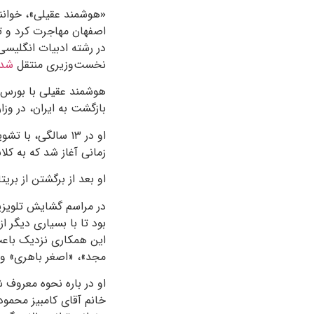
«
اصفهان مهاجرت کرد و تح
در رشته ادبیات انگلیسی
نخست‌وزیری منتقل
شد
هوشمند عقیلی با بورس «
بازگشت به ایران، در وزا
او در ۱۳ سالگی، 
زمانی آغاز شد که به ک
او بعد از برگشتن از بری
در مراسم گشایش تلویزیون
بود تا با بسیاری دیگر ا
این همکاری نزدیک باعث 
مجد»، «اصغر باهری» و
او در باره نحوه معروف 
خانم آقای کامبیز محمود