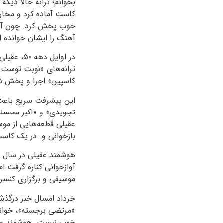
بخوانم؛ ترانه حالا دیگ
کاست آماده کرد و مخارج
خوب پخش کرد. چون آن م
آهنگ را ایشان خوانده 
در اوایل
ترانه‌های «نوبت توست»، 
کاسپین» اجرا و پخش شد
این پیشرفت سریع باعث 
تجویدی» و «اکبر محسنی
عقیلی قطعه‌هایی از موسی
بازخوانی و در یک ک
آوازخوانی کناره گرفت ام
موسیقی و برگزاری کنسر
خرداد امسال خبر درگذش
«مرتضی برجسته»، خوانن
خوب نیست. هوشمند عقیلی اکنون