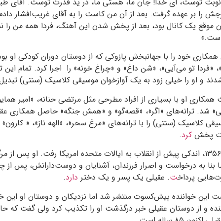
ه نوبت توست، ای خدا! جان ما، هستی ما، در ید قدرت توست. آقای طبیب
ش را بر عهده گرفت. بعد از آن من کاست را به آقای غریب‌افشار دادم و
وقع یک کانال بود، بعد از پخش شدن این آهنگ، فردا همه من را نشا
است.»
 دهه ۵۰، عقیلی همکاری خود را با جهانبخش پازوکی که از دوستان دوران کودکی او
«فردا تو می‌آیی»، «شن داغ» و «چراغ خونه» را اجرا کرد. تمام این ترا
ند و او را خیلی زود به یک آوازخوان موسیقی کلاسیک (سنتی) تبدیل
همکاری او با بسیاری از افراد مطرحی مثل مرتضی حنانه، «امیر همای
» شد. ترانه‌های «اگر»، «قصه‌گو» و «همش جنگه» حاصل همکاری عقیلی 
قی کلاسیک (سنتی) را با ترانه‌های «مرغ سحر»، «الهه ناز»، « کارون» 
است پخش
کرد
.
هوشمند عقیلی در سال ۱۳۵۶، اندکی پیش از انقلاب به ایالات متحده امریکا رفت. او 
ا بنا به درخواست و اصرار فرزندان، آشنایان و دوست‌دارانش، پس از چن
ت‌هایی پرداخ
ت
. عقیلی یک پسر و یک دختر
دارد
.
ت این خواننده پیش‌کسوت منتشر شد اما نزدیکان و دوستان او این خب
ده و از دوستان عقیلی خبر درگذشت او را تکذیب کرد ولی گفت که حا
 ۸۵ ساله است.