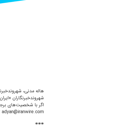
هاله مدنی، شهروندخبرنگا
شهروندخبرنگاران «ایران
اگر با شخصیت‌های برجست
adyan@iranwire.com تماس بگیرید و روایت خود را با ما در میان بگذارید.
***