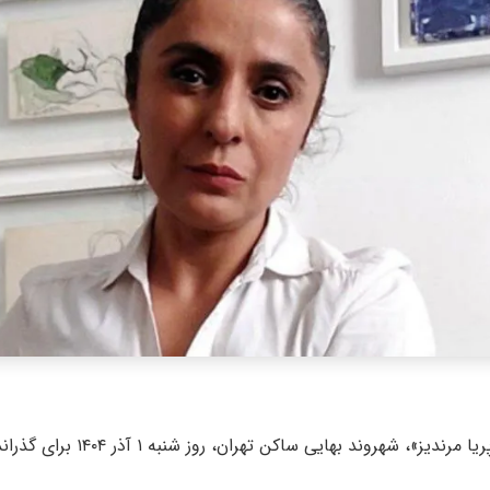
طبق اطلاع ایران‌وایر، «پریا مرندیز»، 