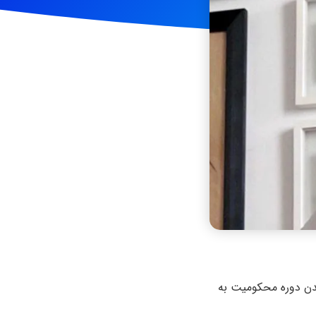
شهروند بهایی ساکن تهران، روز شنبه ۱ آذر ۱۴۰۴ برای گذراندن دوره محکومیت به