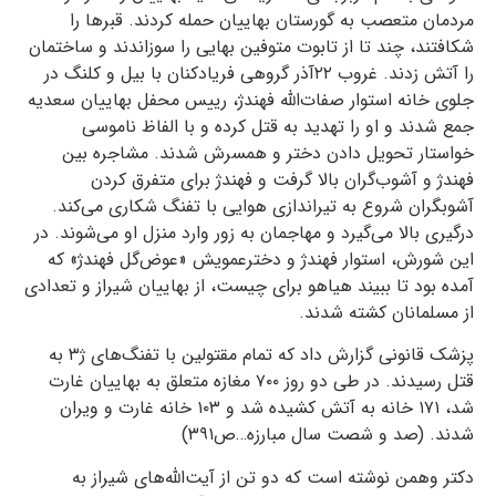
مردمان متعصب به گورستان بهاییان حمله کردند. قبرها را
شکافتند، چند تا از تابوت متوفین بهایی را سوزاندند و ساختمان
را آتش زدند. غروب ۲۲آذر گروهی فریادکنان با بیل و کلنگ در
جلوی خانه استوار صفات‌الله فهندژ، رییس محفل بهاییان سعدیه
جمع شدند و او را تهدید به قتل کرده و با الفاظ ناموسی
خواستار تحویل دادن دختر و همسرش شدند. مشاجره بین
فهندژ و آشوب‌گران بالا گرفت و فهندژ برای متفرق کردن
آشوبگران شروع به تیراندازی هوایی با تفنگ شکاری می‌کند.
درگیری بالا می‌گیرد و مهاجمان به زور وارد منزل او می‌شوند. در
این شورش، استوار فهندژ و دخترعمویش «عوض‌گل فهندژ» که
آمده بود تا ببیند هیاهو برای چیست، از بهاییان شیراز و تعدادی
از مسلمانان کشته شدند.
پزشک قانونی گزارش داد که تمام مقتولین با تفنگ‌های ژ۳ به
قتل رسیدند. در طی دو روز ۷۰۰ مغازه متعلق به بهاییان غارت
شد، ۱۷۱ خانه به آتش کشیده شد و ۱۰۳ خانه غارت و ویران
شدند. (صد و شصت سال مبارزه…ص۳۹۱)
دکتر وهمن نوشته است که دو تن از آیت‌الله‌های شیراز به