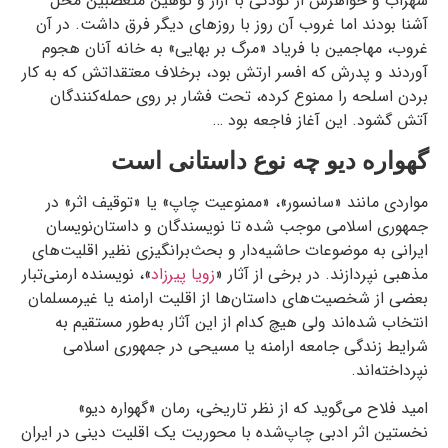
سهراب و خواهرش از کودکی با آزار و توهین متعصبین محل
آشنا بودند اما غروب آن روز با روزهای دیگر فرق داشت. در آن
غروب، مهاجمین با فریاد «مرگ بر بهایی» به خانه‌ آنان هجوم
آوردند و پدرش که افسر ارتش بود، برخلاف معتقداتش که به کار
بردن اسلحه را ممنوع کرده، تحت فشار بر روی حمله‌کنندگان
آتش گشود. این آغاز فاجعه بود …
گهواره‌ دیو چه نوع داستانی است
مواردی مانند «سانسور»، «ممنوعیت چاپ» یا «توقیف اثر» در
جمهوری اسلامی موجب شده تا نویسندگان و داستان‌نویسان
ایرانی به موضوعات حاشیه‌دار و بحث‌برانگیزی نظیر اقلیت‌های
مذهبی نپردازند. در برخی از آثار «
زویا پیرزاد
»، نویسنده ارمنی‌تبار
بعضی از شخصیت‌های داستان‌ها از اقلیت ارامنه یا غیرمسلمان
انتخاب شده‌اند ولی هیچ کدام از این آثار به‌طور مستقیم به
شرایط زندگی جامعه ارامنه یا مسیحی در جمهوری اسلامی
نپرداخته‌اند.
امید فلاح می‌گوید که از نظر تاریخی، رمان «گهواره‌ دیو»
نخستین اثر ادبی چاپ‌شده با محوریت یک اقلیت‌ دینی در ایران