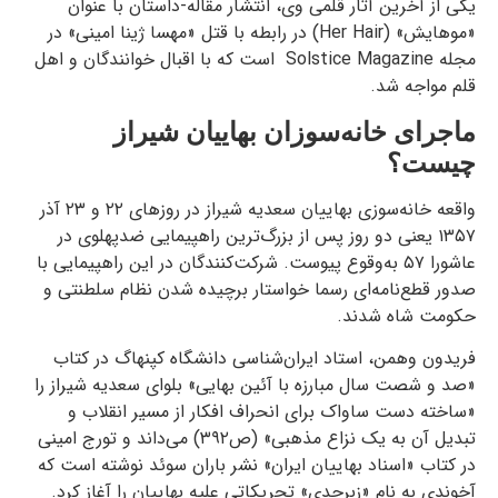
یکی از آخرین آثار قلمی وی، انتشار مقاله-داستان با عنوان
«موهایش» (Her Hair) در رابطه با قتل «مهسا ژینا امینی» در
مجله Solstice Magazine است که با اقبال خوانندگان و اهل
قلم مواجه شد.
ماجرای خانه‌سوزان بهاییان شیراز
چیست؟
واقعه خانه‌سوزی بهاییان سعدیه شیراز در روزهای ۲۲ و ۲۳ آذر
۱۳۵۷ یعنی دو روز پس از بزرگ‌ترین راهپیمایی ضدپهلوی در
عاشورا ۵۷ به‌وقوع پیوست. شرکت‌کنندگان در این راهپیمایی با
صدور قطع‌نامه‌ای رسما خواستار برچیده شدن نظام سلطنتی و
حکومت شاه شدند.
فریدون وهمن، استاد ایران‌شناسی دانشگاه کپنهاگ در کتاب
«صد و شصت سال مبارزه با آئین بهایی» بلوای سعدیه شیراز را
«ساخته دست ساواک برای انحراف افکار از مسیر انقلاب و
تبدیل آن به یک نزاع مذهبی» (ص۳۹۲) می‌داند و تورج امینی
در کتاب «اسناد بهاییان ایران» نشر باران سوئد نوشته است که
آخوندی به نام «زبرجدی» تحریکاتی علیه بهاییان را آغاز کرد.