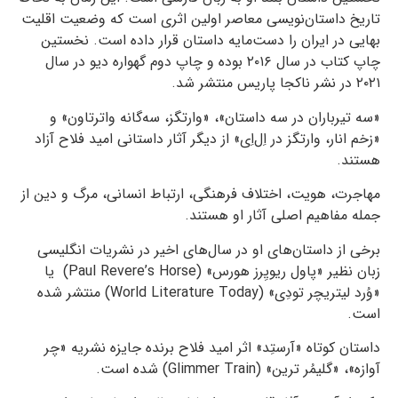
تاریخ داستان‌نویسی معاصر اولین اثری است که وضعیت اقلیت
بهایی در ایران را دست‌مایه داستان قرار داده است. نخستین
چاپ کتاب در سال ۲۰۱۶ بوده و چاپ دوم گهواره دیو در سال
۲۰۲۱ در نشر ناکجا پاریس منتشر شد.
«سه تیرباران در سه داستان»، «وارتگز، سه‌گانه واترتاون» و
«زخم انار، وارتگز در اِل‌اِی» از دیگر آثار داستانی امید فلاح آزاد
هستند.
مهاجرت، هویت، اختلاف فرهنگی، ارتباط انسانی، مرگ و دین از
جمله مفاهیم اصلی آثار او هستند.
برخی از داستان‌های او در سال‌های اخیر در نشریات انگلیسی
زبان نظیر «پاول ریویِرز هورس» (Paul Revere’s Horse) یا
«وُرد لیتریچر تودِی» (World Literature Today) منتشر شده
است.
داستان کوتاه «آرستِد» اثر امید فلاح برنده جایزه نشریه «چر
آوازه»، «گلیمُر ترین» (Glimmer Train) شده است.