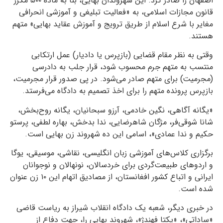
اصفهان را صادر کرد. این شهروندان بهایی، بنا به ماده ۵۰۰ مکرر
قانون مجازات اسلامی، به «فعالیت تبلیغی و آموزشی انحرافی
مغایر با شرع اسلام از طریق ترویج و آموزش عقاید بهایی» متهم
هستند.
وقتی به نظر مقام قضایی (بازپرس یا دادیار) عمل ارتکابی
منتسب به متهم جرم محسوب شود، قرار جلب به دادرسی
(مجرمیت) برای متهم صادر می‌شود. در پی صدور قرار مجرمیت،
بازپرس پرونده متهم را برای اخذ تصمیم به دادگاه می‌فرستد.
«یگانه آگاهی، نگین خادمی، آرزو سبحانیان، یگانه روح‌بخش،
شانا شوقی‌فر، مژگان شاهرضایی، ندا بدخش، بهاره لطفی، پرستو
حکیم و ندا عمادی»، اسامی این ده شهروند زن بهایی است.
برگزاری کلاس‌های آموزشی زبان انگلیسی، نقاشی، موسیقی، یوگا
و اردوهای طبیعت‌‌گردی برای خردسالان، نونهالان و نوجوانان
ایرانی و اتباع کشور افغانستان، از مصادیق اتهام این ۱۰ زن عنوان
شده است.
در خبری دیگر، شعبه یک دادگاه انقلاب شیراز به ریاست قاضی
«ساداتی»، «یکتا فهندژ»، شهروند بهایی را، جهت دفاع از