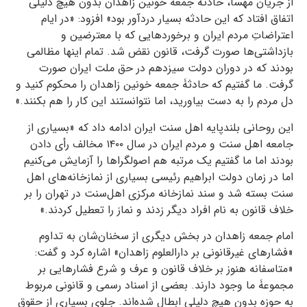
از جریان مهسا، حادثۀ جمعه خونین زاهدان بدون هیچ دلیلی
اتفاق افتاد که این حادثه بسیار دردآور بود» افزود: «در ایام
اعتراضاتِ مردم ایران و برخوردهایی که با معترضین و
بازداشتی‌ها صورت گرفت، قانون نقض شد. تمام اینها مظالمی
بودند که در دوران دولت سیزدهم در حق ملت ایران صورت
گرفت. ما گفتیم که حادثۀ جمعه خونین زاهدان را محکوم کنید و
دل مردم را به دست بیاورید، اما نتوانستند این کار را هم بکنند.»
این روحانی بلندپایه اهل سنت ایران ادامه داد که «بسیاری از
جامعه اهل‌ سنت و مردم ایران در سال ۱۴۰۰ مخالف رأی‌ دادن
بودند اما ما گفتیم یک مرتبه هم اصولگراها را آزمایش می‌کنیم
اما در زمان دولت ابراهیم رئیسی بسیاری از نمازخانه‌های اهل‌
سنت بسته شد و سند نمازخانه مرکزی اهل‌سنت در تهران را بر
خلاف قانون به نام افراد دیگر زدند و نماز را تعطیل کردند.»
امام‌ جمعه زاهدان در بخش دیگری از سخنان‌شان به تداوم
«فشارهای غیرقانونی بر دارالعلوم زاهدان» اشاره کرد و گفت:
«متاسفانه هنوز بر خلاف قانون و عرف و شرع فشارهایی بر
مجموعۀ ما وجود دارند. بعضی از اسناد رسمی و قانونی مربوط
به حوزه بدون هیچ دلیلی ابطال شده‌اند. جلوی بسیاری از حقوق