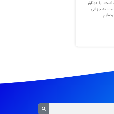
 است. با «وثاق
 جامعه جهانی
ده‌ایم.