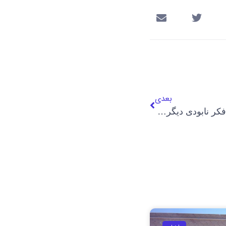
بعدی
مولوی عبدالحمید: هیچ کس در فکر نابودی دیگران نباشد