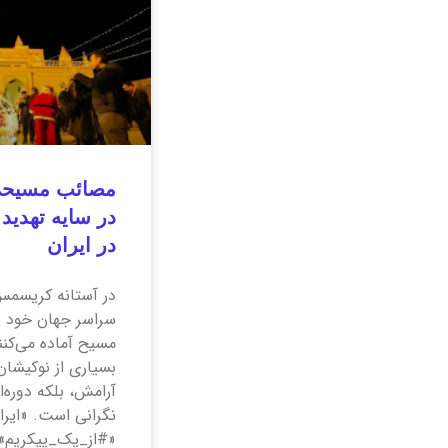
مصائب مسیحی
در سایه تهدید
در ایران
در آستانه کریسمس
سراسر جهان خود ر
مسیح آماده می‌کنن
بسیاری از نوکیشان
آرامش، بلکه دوره‌
نگرانی است. «ایران
«#از_یک_پیکریم» 