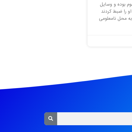
جوم بوده و وسایل
و را ضبط کردند
ه محل نامعلومی