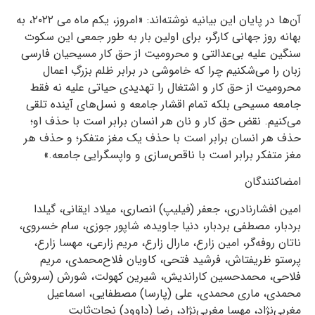
آن‌ها در پایان این بیانیه نوشته‌اند: «امروز، یکم ماه می ۲۰۲۲، به
بهانه روز جهانی کارگر، برای اولین بار به طور جمعی این سکوت
سنگین علیه بی‌عدالتی و محرومیت از حق کار مسیحیان فارسی
زبان را می‌شکنیم چرا که خاموشی در برابر ظلم بزرگِ اعمال
محرومیت از حق کار و اشتغال را تهدیدی حیاتی علیه نه فقط
جامعه مسیحی بلکه تمام اقشار جامعه و نسل‌های آینده تلقی
می‌کنیم. نقض حق کار و نان هر انسان برابر است با حذف او؛
حذف هر انسان برابر است با حذف یک مغز متفکر؛ و حذف هر
مغز متفکر برابر است با ناقص‌سازی و واپسگرایی جامعه.»
امضاکنندگان
امین افشارنادری، جعفر (فیلیپ) انصاری، میلاد ایقانی، گیلدا
بردبار، مصطفی بردبار، دنیا جاویده، شاپور جوزی، سام خسروی،
ناتان روفه‌گر، امین زارع، مارال زارع، مریم زارعی، مهسا زارع،
پرستو ظریفتاش، فرشید فتحی، کاویان فلاح‌محمدی، مریم
فلاحی، محمدحسین کاراندیش، شیرین کهولت، شورش (سروش)
محمدی، ماری محمدی، علی (پارسا) مصطفایی، اسماعیل
مغربی‌نژاد، مهسا مغربی‌نژاد، رضا (داوود) نجات‌ثابت