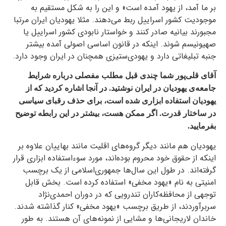
بر ما آمد، از یهود آمده است» و این را به شکل مستقیم به
موجودیت کشور اسراییل ربط می‌دهند. مثلا یهودیان ایران مرتبا
مجبورند بیانیه صادر کنند و خواستار نابودی کشور اسراییل یا
صهیونیسم شوند. اینکه در قانون اساسی اصولی آمده بیشتر
جنبه‌ تبلیغاتی دارد و یهودی‌ستیزی همچنان در ایران وجود دارد.
آقای قلی‌پور شما چندی قبل مطلب مفصلی درباره‌ شرایط
جامعه‌‌ی یهودیان در ایران نوشتید. در آنجا اشاره کردید که از
یهودیان استفاده‌ ابزاری شده است، برای حذف رقبای سیاسی
در ساختار قدرت. اگر ممکن هست، بیشتر در این رابطه توضیح
بفرمایید.
یهودیان هم مانند دیگر گروه‌های اقلیت‌ مانند بهاییان علاوه بر
اینکه از حقوق خود محروم بوده‌اند، مورد سوءاستفاده ابزاری قرار
گرفته‌اند. در طول این سال‌ها جمهوری‌اسلامی از یک برچسب
امنیتی به نام «یهود مخفی» استفاده کرده است. بخش قابل
توجهی از محافظه‌کاران تندرویی که در دوران احمدی‌نژاد
سربرآوردند، از طریق برچسب «یهود مخفی» کنار گذاشته شدند.
خاندان لاریجانی‌ها و مشایی از نمونه‌های آن هستند. به طور