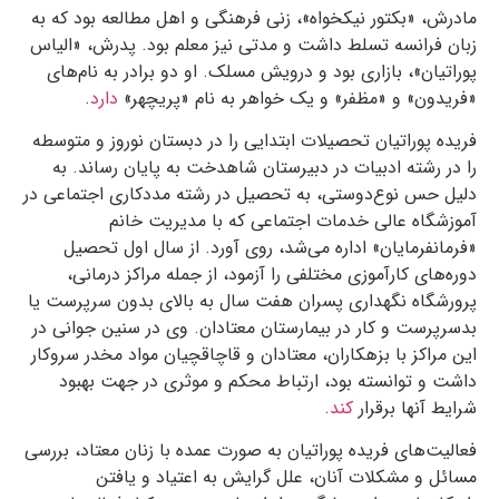
مادرش، «بکتور نیکخواه»، زنی فرهنگی و اهل مطالعه بود که به
زبان فرانسه تسلط داشت و مدتی نیز معلم بود. پدرش، «الیاس
پوراتیان»، بازاری بود و درویش مسلک. او دو برادر به نام‌های
«فریدون» و «مظفر» و یک خواهر به نام «پریچهر»
دارد
.
فریده پوراتیان تحصیلات ابتدایی را در دبستان نوروز و متوسطه
را در رشته ادبیات در دبیرستان شاهدخت به پایان رساند. به
دلیل حس نوع‌دوستی، به تحصیل در رشته مددکاری اجتماعی در
آموزشگاه عالی خدمات اجتماعی که با مدیریت خانم
«فرمانفرمایان» اداره می‌شد، روی آورد. از سال اول تحصیل
دوره‌های کارآموزی مختلفی را آزمود، از جمله مراکز درمانی،
پرورشگاه نگهداری پسران هفت سال به بالای بدون سرپرست یا
بدسرپرست و کار در بیمارستان معتادان. وی در سنین جوانی در
این مراکز با بزهکاران، معتادان و قاچاقچیان مواد مخدر سروکار
داشت و توانسته بود، ارتباط محکم و موثری در جهت بهبود
شرایط آنها برقرار
کند
.
فعالیت‌های فریده پوراتیان به صورت عمده با زنان معتاد، بررسی
مسائل و مشکلات آنان، علل گرایش به اعتیاد و یافتن