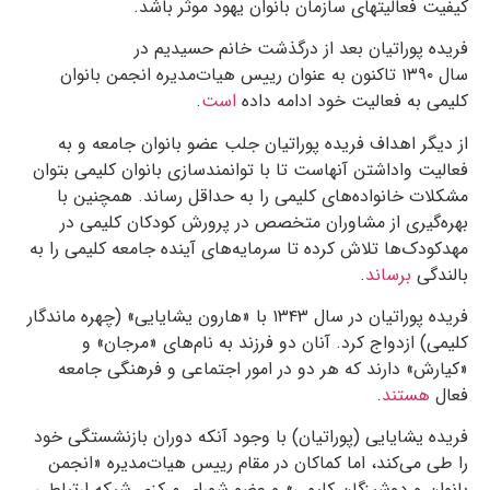
کیفیت فعالیتهای سازمان بانوان یهود موثر باشد.
فریده پوراتیان بعد از درگذشت خانم حسیدیم در
سال
۱۳۹۰
تاکنون به عنوان رییس هیات‌مدیره انجمن بانوان
کلیمی به فعالیت خود ادامه داده
است
.
از دیگر اهداف فریده پوراتیان جلب عضو بانوان جامعه و به
فعالیت واداشتن آنهاست تا با توانمندسازی بانوان کلیمی بتوان
مشکلات خانواده‌های کلیمی را به حداقل رساند. همچنین با
بهره‌گیری از مشاوران متخصص در پرورش کودکان کلیمی در
مهدکودک‌ها تلاش کرده تا سرمایه‌های آینده جامعه کلیمی را به
بالندگی
برساند
.
فریده پوراتیان در سال
۱۳۴۳
با «هارون یشایایی» (چهره ماندگار
کلیمی) ازدواج کرد. آنان دو فرزند به نام‌های «مرجان» و
«کیارش» دارند که هر دو در امور اجتماعی و فرهنگی جامعه
فعال
هستند
.
فریده یشایایی (پوراتیان) با وجود آنکه دوران بازنشستگی خود
را طی می‌کند، اما کماکان در مقام رییس هیات‌مدیره «انجمن
بانوان و دوشیزگان کلیمی» و عضو شورای مرکزی شبکه ارتباطی