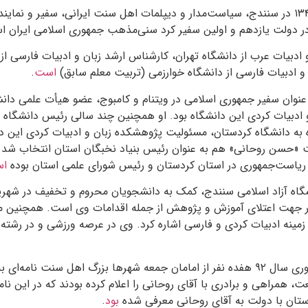
«صالح ادیبی»، متولد ۱۳۴۳ در سنندج، سیاست‌مدار و دیپلمات اهل سنت ایرانی، سفیر و نم
 در دولت یازدهم و اولین سفیر کرد سنی‌مذهب جمهوری اسلامی ایران 
 ادبیات عرب از دانشگاه تهران، کارشناس ارشد زبان و ادبیات فارسی ا
 ادبیات فارسی از دانشگاه خوارزمی (تربیت معلم سابق)
است
.
 عنوان سفیر جمهوری اسلامی در ویتنام و کامبوج، عضو هیأت علمی دان
و ادبیات کردی این دانشگاه بود. او همچنین چند سالی رئیس دانشگاه 
ه به دانشگاه کردستان، مسئولیت پژوهشکده زبان و ادبیات کردی این دا
لت «حسن روحانی» هم به عنوان رئیس بنیاد نخبگان استان انتخاب شد 
ریاست‌جمهوری در استان کردستان و رئیس شورای علمی استان بوده
ا
شگاه آزاد اسلامی سنندج، کمک به دانشجویان محروم و تخفیف در شهری
در جهت اعتلای آموزش و پژوهش از جمله اقدامات وی است. همچنین می‌ت
زمینه ادبیات کردی و فارسی اشاره کرد. وی در عرصه ورزشی و در رشته ک
در انتخابات ریاست‌جمهوری سال ۹۲ هفده نفر از امامان جمعه شهرها بزرگ اهل سنت 
عت، همراهی و برادری با آقای روحانی را اعلام کرده بودند که در این نا
دستان با دولت به آقای روحانی معرفی شده
بود
.