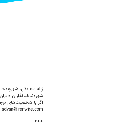
ژاله سعادتی، شهروندخبرن
شهروندخبرنگاران «ایران
اگر با شخصیت‌های برجست
adyan@iranwire.com تماس بگیرید و روایت خود را با ما در میان بگذارید.
***