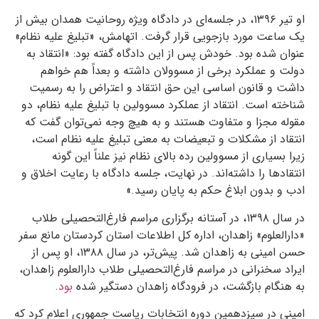
او تیر ۱۳۹۶، در جلسه‌ای در دادگاه ویژه روحانیت همدان بیش از
یک ساعت مورد بازجویی قرار گرفت. اتهامش، «تبلیغ علیه نظام»
عنوان شده بود. خودش پس از این دادگاه گفته بود: «انتقاد به
دولت و عملکرد برخی از مسوولان داشته و بعداً هم خواهم
داشت و قانون اساسی این حق انتقاد و اعتراض را به رسمیت
شناخته است. انتقاد از عملکرد مسوولین با تبلیغ علیه نظام، دو
مقولە مجزا و متفاوت هستند و به هیچ وجه نمی‌توان گفت که
انتقاد از مشکلات و تبعیضات به معنی تبلیغ علیه نظام است،
زیرا بسیاری از مسوولین رده بالای نظام نیز علناً این گونە
انتقادها را داشتەاند. در نهایت، جلسە دادگاه با رعایت اخلاق و
ادب و بدون ابلاغ حکم به پایان رسید.»
در سال ۱۳۹۸، در آستانه‌ برگزاری مراسم فارغ‌التحصیلی طلاب
«دارالعلوم» زاهدان، اداره‌ کل اطلاعات استان کردستان مانع سفر
حسن امینی به زاهدان شد. پیش‌تر، در سال ۱۳۸۸، او پس از
ایراد سخنرانی در مراسم فارغ‌التحصیلی طلاب دارالعلوم زاهدان،
به هنگام بازگشت، در فرودگاه زاهدان دستگیر شده
بود
.
امینی در سیزدهمین دوره انتخابات ریاست جمهوری اعلام کرد که