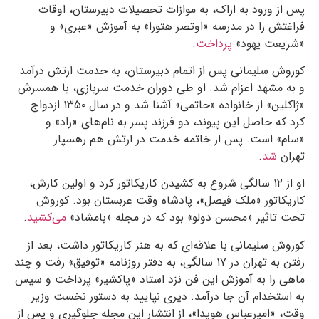
پس از ورود به اراک، به موازات تحصیلات دبیرستان، اوقات
فراغتش را در مدرسه «اوتصر هتورا» به آموزش «عبری» و
«شریعت یهود»
پرداخت
.
کوروش سلیمانی پس از اتمام دبیرستان، به خدمت ارتش درآمد
و به مشهد اعزام شد. او طی دوران خدمت سربازی، با همسرش
«ژاکلین» از خانواده «حاتمی» آشنا شد و در سال
۱۳۵۰
ازدواج
کرد که حاصل این پیوند، دو فرزند پسر به نام‌های «راد» و
«سام» است. پس از خاتمه خدمت در ارتش هم رهسپار
تهران
شد
.
او از
۱۲
سالگی شروع به کشیدن کاریکاتور کرد و اولین کارش،
کاریکاتور «ملک فیصل»، پادشاه وقت عربستان بود. کوروش
تحت تاثیر «محسن دولو» بود که در مجله «بامشاد»
می‌کشید
.
کوروش سلیمانی با علاقه‌ای که به هنر کاریکاتور داشت، بعد از
رفتن به تهران در
۱۷
سالگی، به دفتر روزنامه «توفیق» رفت و چند
ماهی را به آموزش این فن نزد استاد «پاکشیر» پرداخت و سپس
به استخدام آن‌ جا درآمد. دیری نپایید به دستور نخست وزیر
وقت، «امیرعباس هویدا»، از انتشار این مجله جلوگیری و پس از