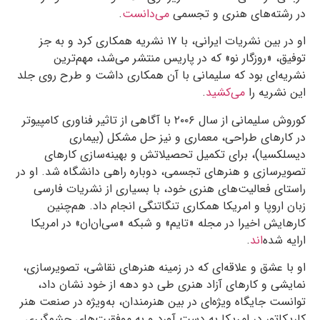
در رشته‌های هنری و تجسمی
می‌دانست
.
او در بین نشریات ایرانی، با
۱۷
نشریه همکاری کرد و به جز
توفیق، «روزگار نو» که در پاریس منتشر می‌شد، مهم‌ترین
نشریه‌ای بود که سلیمانی با آن همکاری داشت و طرح روی جلد
این نشریه را
می‌کشید
.
کوروش سلیمانی از سال
۲۰۰۶
با آگاهی از تاثیر فناوری کامپیوتر
در کارهای طراحی، معماری و نیز حل مشکل (بیماری
دیسلکسیا)، برای تکمیل تحصیلاتش و بهینه‌سازی کارهای
تصویرسازی و هنرهای تجسمی، دوباره راهی دانشگاه شد. او در
راستای فعالیت‌های هنری خود، با بسیاری از نشریات فارسی
زبان اروپا و امریکا همکاری تنگاتنگی انجام داد. هم‌چنین
کارهایش اخیرا در مجله «تایم» و شبکه «سی‌ان‌ان» در امریکا
ارایه شده
اند
.
او با عشق و علاقه‌ای که در زمینه هنرهای نقاشی، تصویرسازی،
نمایشی و کارهای آزاد هنری طی دو دهه از خود نشان داد،
توانست جایگاه ویژه‌ای در بین هنرمندان، به‌ویژه در صنعت هنر
کاریکاتور در امریکا به دست آورد و به موفقیت‌های چشم‌گیری