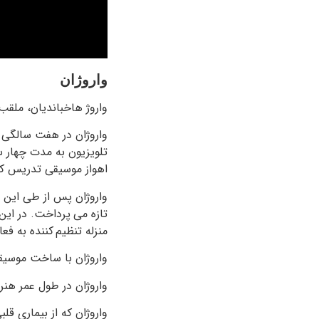
واروژان
واروژ هاخباندیان، ملقب به واروژان در ۱۳ آ
واروژان در هفت سالگی ب
تلویزیون به مدت چهار س
اهواز موسیقی تدریس کر
واروژان پس از طی این 
تازه می‌ پرداخت. در این ب
منزله تنظیم کننده به فع
واروژان با ساخت موسی
واروژان در طول عمر هنری خود برای ۲۵ فیلم سینمایی و دو مجم
واروژان که از بیماری قل