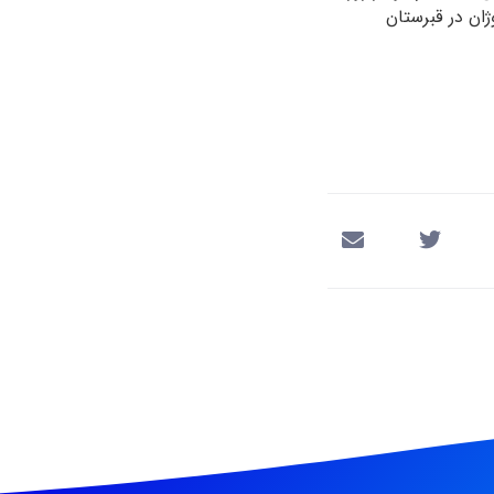
ر سن ۴۱سالگی درگذشت. واروژان در قبرستان