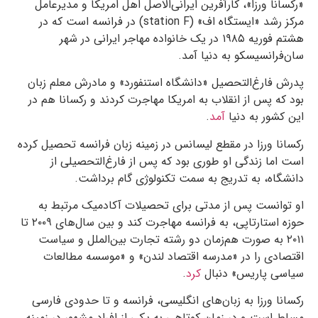
«رکسانا ورزا»، کارآفرین ایرانی‌الاصل اهل امریکا و مدیرعامل
مرکز رشد «ایستگاه اف» (station F) در فرانسه است که در
هشتم فوریه ۱۹۸۵ در یک خانواده مهاجر ایرانی در شهر
سان‌فرانسیسکو به دنیا آمد.
پدرش فارغ‌التحصیل «دانشگاه استنفورد» و مادرش معلم زبان
بود که پس از انقلاب به امریکا مهاجرت کردند و رکسانا هم در
این کشور به دنیا
آمد
.
رکسانا ورزا در مقطع لیسانس در زمینه زبان فرانسه تحصیل کرده
است اما زندگی او طوری بود که پس از فارغ‌التحصیلی از
دانشگاه، به تدریج به سمت تکنولوژی گام برداشت.
او توانست پس از مدتی برای تحصیلات آکادمیک مرتبط به
حوزه استارتاپی، به فرانسه مهاجرت کند و بین سال‌های ۲۰۰۹ تا
۲۰۱۱ به صورت هم‌زمان دو رشته تجارت بین‌الملل و سیاست
اقتصادی را در «مدرسه اقتصاد لندن» و «موسسه‌ مطالعات
سیاسی پاریس» دنبال
کرد
.
رکسانا ورزا به زبان‌های انگلیسی، فرانسه و تا حدودی فارسی
مسلط است و در زمان کوتاهی به یکی از افراد مشهور در زمینه