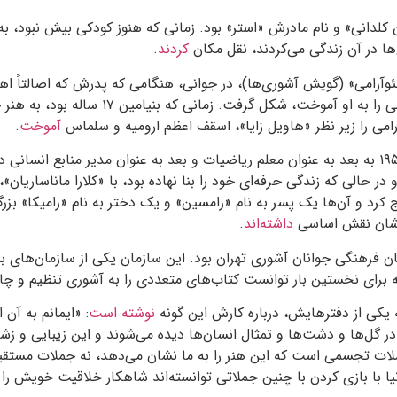
ن کلدانی» و نام مادرش «استر» بود. زمانی که هنوز کودکی بیش نبود، به
ا در آن زندگی می‌کردند، نقل مکان
کردند
.
«نئوآرامی» (گویش آشوری‌ها)، در جوانی، هنگامی که پدرش که اصالتاً ا
ی را به او آموخت، شکل گرفت. زمانی که بنیامین
۱۷
ساله بود، به هنر
می را زیر نظر «هاویل زایا»، اسقف اعظم ارومیه و سلماس
آموخت
.
۱۹
به بعد به عنوان معلم ریاضیات و بعد به عنوان مدیر منابع انسانی
او در حالی که زندگی حرفه‌ای خود را بنا نهاده بود، با «کلارا ماناساریان»
 کرد و آن‌ها یک پسر به نام «رامسین» و یک دختر به نام «رامیکا» بزر
رشان نقش اساسی
داشته‌اند
.
ان فرهنگی جوانان آشوری تهران بود. این سازمان یکی از سازمان‌های ب
ه برای نخستین بار توانست کتاب‌های متعددی را به آشوری تنظیم و چ
یکی از دفترهایش، درباره کارش این گونه
نوشته است
: «ایمانم به آن
 گل‌ها و دشت‌ها و تمثال انسان‌ها دیده می‌شوند و این زیبایی و زشت
ت تجسمی است که این هنر را به ما نشان می‌دهد، نه جملات مستقیم
 با بازی کردن با چنین جملاتی توانسته‌اند شاهکار خلاقیت خویش را تا