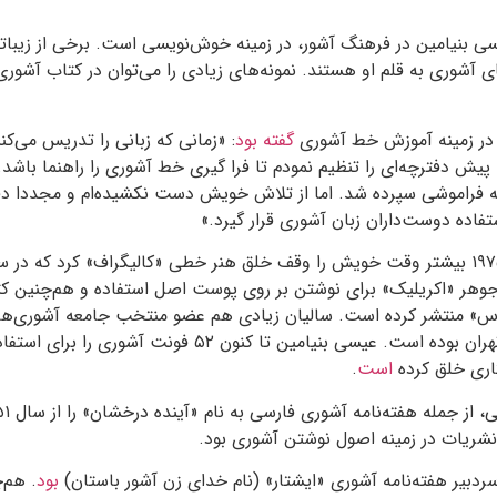
بنیامین در فرهنگ آشور، در زمینه خوش‌نویسی است. برخی از زیباتری
ی آشوری به قلم او هستند. نمونه‌های زیادی را می‌توان در کتاب آش
 در زمینه آموزش خط آشوری
گفته بود
: «زمانی که زبانی را تدریس می‌کنن
 پیش دفترچه‌ای را تنظیم نمودم تا فرا گیری خط آشوری را راهنما باشد
ه فراموشی سپرده شد. اما از تلاش خویش دست نکشیده‌ام و مجددا دف
ستفاده دوست‌داران زبان آشوری قرار گیرد.»
۱۹
بیشتر وقت خویش را وقف خلق هنر خطی «کالیگراف» کرد که در سه
جوهر «اکریلیک» برای نوشتن بر روی پوست اصل استفاده و هم‌چنین کتا
س» منتشر کرده است. سالیان زیادی هم عضو منتخب جامعه آشوری‌ها
هران بوده است. عیسی بنیامین تا کنون
۵۲
فونت آشوری را برای استفاد
تاری خلق کرده
است
.
، از جمله هفته‌نامه آشوری فارسی به نام «آینده درخشان» را از سال
۵۱
ن نشریات در زمینه اصول نوشتن آشوری بود.
ردبیر هفته‌نامه آشوری «ایشتار» (نام خدای زن آشور باستان)
بود
. هم‌