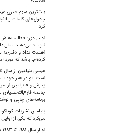
سازند.»
بیشترین سهم هنری عیسی 
جدول‌های کلمات و الفبا
کرد.
او در مورد فعالیت‌هاش
نیز یاد می‌دهند. سال‌ها
اهمیت نداد و دفترچه ب
کرده‌ام. باشد که مورد ا
عیسی بنیامین از سال
۷۵
است. او در هنر خود از 
پدرش و «بنیامین ارسنو
جامعه فارغ‌التحصیلان ت
برنامه‌های چاپی و نوش
بنیامین نشریات گوناگونی
‌می‌کرد که یکی از اولی
او از سال
۱۹۸۱
تا
۱۹۸۳
س