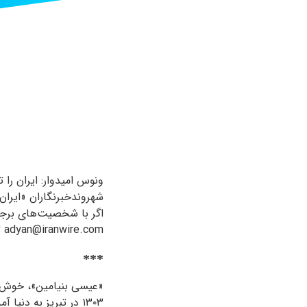
ونوس امیدوار: ایران را 
شهروندخبرنگاران «ایران
اگر با شخصیت‌های برجست
adyan@iranwire.com تماس بگیرید و روایت خود را با ما در میان بگذارید.
***
«عیسی بنیامین»، خوش‌نو
۱۳۰۳
در تبریز به دنیا آمد