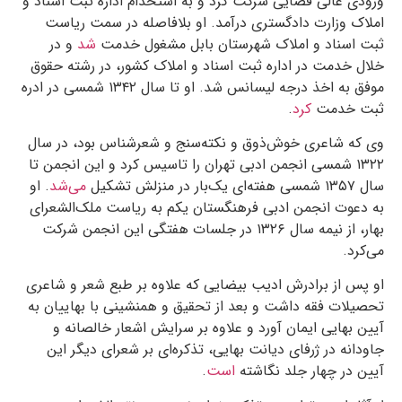
ورودی عالی قضایی شرکت کرد و به استخدام اداره ثبت اسناد و
املاک وزارت دادگستری درآمد. او بلافاصله در سمت ریاست
ثبت اسناد و املاک شهرستان بابل مشغول خدمت
شد
و در
خلال خدمت در اداره ثبت اسناد و املاک کشور، در رشته حقوق
موفق به اخذ درجه‏ لیسانس شد. او تا سال ۱۳۴۲ شمسی در ادره
ثبت خدمت
کرد
.
وى که شاعرى خوش‌ذوق و نکته‌‏سنج و شعرشناس بود، در سال
۱۳۲۲ شمسی انجمن ادبى تهران را تاسیس کرد و این انجمن تا
سال ۱۳۵۷ شمسی هفته‌‏اى یک‌بار در منزلش تشکیل
مى‌شد
. او
به دعوت انجمن ادبی فرهنگستان یکم به ریاست ملک‌الشعرای
بهار، از نیمه سال ۱۳۲۶ در جلسات هفتگی این انجمن شرکت
می‌کرد.
او پس از برادرش ادیب بیضایی که علاوه بر طبع شعر و شاعری
تحصیلات فقه داشت و بعد از تحقیق و همنشینی با بهاییان به
آیین بهایی ایمان آورد و علاوه بر سرایش اشعار خالصانه و
جاودانه در ژرفای دیانت بهایی، تذکره‌ای بر شعرای دیگر این
آیین در چهار جلد نگاشته
است
.