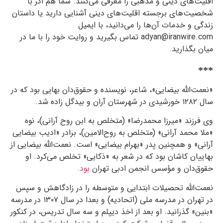
اقلیت‌های دینی و مذهبی را معرفی می‌کنند. شما هم اگر با
شخصیت‌های برجسته اقلیت‌های دینی آشنایی دارید یا داستان
زندگی و خدمات آن‌ها را می‌دانید، با ایمیل
adyan@iranwire.com تماس بگیرید و روایت خود را با ما در
میان بگذارید.
***
«نعمت‌الله بیضایی»، شاعر، نویسنده و حقوق‌دان بهایی بود که در
سال ۱۲۸۲ خورشیدی در شهرستان آران و بیدگل زاده شد.
وی فرزند «میرزا محمدرضا» (متخلص به ابن روح آرانی)، نوه
«ملا محمد آرانی» (متخلص به روح‌الامین)، برادر «ادیب بیضایی
آرانی» و همچنین پدر «بهرام بیضایی» است. نعمت‌الله بیضایی از
بهاییان کاشان بود که در شعر به «ذکایی» تخلص می‌کرد. او
حقوق‌دان و مؤسس انجمن ادبی تهران
بود
.
نعمت‌الله تحصیلات ابتدایى و متوسطه را در زادگاهش و سپس
در تهران در مدرسه ملی (اتحادیه) و بعدا در سال ۱۳۰۷ در مدرسه
«بنین» گذرانید. او بعد از اخذ دیپلم و سه سال تدریس، در کنکور