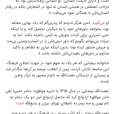
است و دارای حرمت انسانی. او انسانی ژرف‌اندیش بود که
بازتاب تعمقش در هستی انسان نه تنها در اشعارش بلکه در رفتار
انسانی‌اش با همگان نمود می‌یافت.»
او
می‌گوید
: «من هرگز ندیدم که پدربزرگم که یک بهایی معتقد
بود، بخواهد باورهای خود را به دیگران تحمیل کند و یا اینکه
حتی اصراری برای اثبات باورش به کسی داشته باشد. اما به
جرات می‌توانم بگویم که باور دینی‌اش را در انسان‌دوستی بی‌حد
و مرزش متبلور کرده بود؛ بدون اینکه نیازی به تظاهر و تاکید
مداوم بر باورهای عقیدتی‌اش داشته باشد.»
خانواده بیضایی که هر یک به سهم خود در جهت اعتلای فرهنگ
این جامعه تلاش کردند، پس از انقلاب عرصه بر آن‌ها تنگ‌تر شد
و بسیاری از نزدیکان نعمت‌الله به ناچار مجبور به ترک وطن
شدند.
نعمت‌الله بیضایی در سال ۱۳۱۵ با «نیره موافق»، دختر «میرزا تقی
خان موافق» ازدواج کرد که حاصل ازدواج این دو یک دختر به
نام بهین و سه پسر به نام‌های بهرام، بیژن و بدیع‌الله
است
.
نعمت‌الله بیضایی که تاثیر بسزایی در فرهنگ و هنر دوره خود