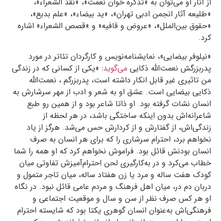
از آثار او می‌توان به «تذکره‏ خوان نعمت»، «نقد الشعراء»،
«طلیعه‏ آثار انجمن ادبى تهران»، «ید بیضاء»، «علم بدیع»،
«حقوق بین‌‏الملل»، «عروض و قافیه» و «قصص الشعراء» اشاره
کرد.
«نیلوفر بیضایی»، نمایشنامه‌نویس و کارگردان تئاتر در مورد
پدربزرگش نعمت‌الله ذکایی
می‌گوید
: «یکی از کسانی که در زندگی
من تاثیری غیر قابل انکار داشته است، پدربزرگم ، نعمت‌الله
ذکایی بیضایی است. عشق او به شعر و ادب از مهر سرشارش به
انسان نشات گرفته بود. او ذاتا شاعر بود و از همین رو طبع
شاعرانه‌اش بدون اینکه ساختگی باشد، در هر لحظه از
زندگی‌اش، از گفتارش و از کردارش حس می‌شد. هرگز از یاد
نخواهم برد، احترام سرشاری را که برای هر انسان به صرف
انسان بودنش قائل بود. فراموش نخواهم کرد که او همه را شما
خطاب می‌کرد و در به‌کارگیری لحن احترام‌آمیزش تفاوتی میان
کودک هفت ساله و مرد یا زن هفتاد ساله، میان تاجر متمول و
دربان دم در، میان اهل فرهنگ و مردم عامی قائل نبود. در نگاه
او هر کس صرف نظر از سن و سال و موقعیت اجتماعی و
فرهنگی‌اش به‌عنوان انسان گوهری یکتا بود که شایسته احترام