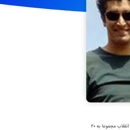
اردشیر فنائیان، یلدا فیروزیان، و بهنام اسکندریان شهروندان بهایی ساکن سمنان از سوی دادگاه انقلاب مجموعا به ۲۰